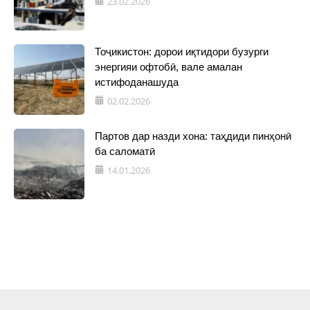
23.02.2026
Тоҷикистон: дорои иқтидори бузурги
энергияи офтобӣ, вале амалан
истифоданашуда
02.02.2026
Партов дар назди хона: таҳдиди пинҳонӣ
ба саломатӣ
14.01.2026