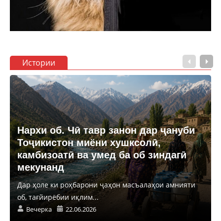
Истории
Нархи об. Чӣ тавр занон дар ҷануби
Тоҷикистон миёни хушксолӣ,
камбизоатӣ ва умед ба об зиндагӣ
мекунанд
Дар ҳоле ки роҳбарони ҷаҳон масъалаҳои амнияти
об, тағйирёбии иқлим...
Вечерка
22.06.2026