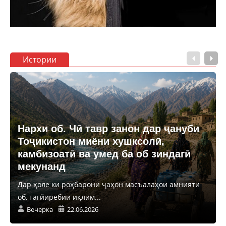
Истории
Нархи об. Чӣ тавр занон дар ҷануби
Тоҷикистон миёни хушксолӣ,
камбизоатӣ ва умед ба об зиндагӣ
мекунанд
Дар ҳоле ки роҳбарони ҷаҳон масъалаҳои амнияти
об, тағйирёбии иқлим...
Вечерка
22.06.2026