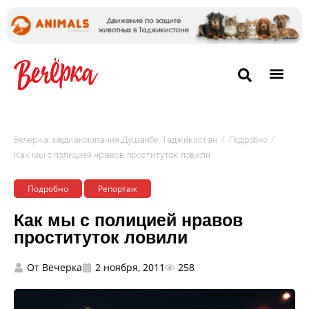
/
/
Вечёрка: медиакомпания Душанбе, Таджикистан
Подробно
Как мы с полицией нравов проституток ловили
Подробно
Репортаж
Как мы с полицией нравов
проституток ловили
От
Вечерка
2 ноября, 2011
258