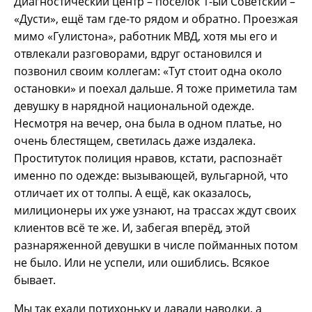
Диагностический центр – посёлок 1-ый Советский –
«Дусти», ещё там где-то рядом и обратно. Проезжая
мимо «Гулистона», работник МВД, хотя мы его и
отвлекали разговорами, вдруг остановился и
позвонил своим коллегам: «Тут стоит одна около
остановки» и поехал дальше. Я тоже приметила там
девушку в нарядной национальной одежде.
Несмотря на вечер, она была в одном платье, но
очень блестящем, светилась даже издалека.
Проституток полиция нравов, кстати, распознаёт
именно по одежде: вызывающей, вульгарной, что
отличает их от толпы. А ещё, как оказалось,
милиционеры их уже узнают, на трассах ждут своих
клиентов всё те же. И, забегая вперёд, этой
разнаряженной девушки в числе пойманных потом
не было. Или не успели, или ошиблись. Всякое
бывает.
Мы так ехали потихоньку и давали наводки, а