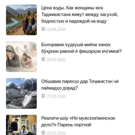
Цена воды. Как женщины юга
Таджикистана живут между засухой,
бедностью и надеждой на воду
22.06.2026
Болоравии худкушӣ миёни занон:
бӯҳрони равонӣ ё фишорҳои иҷтимоӣ?
05.03.2026
Обшавии пиряхҳо дар Тоҷикистон чӣ
паёмадҳо дорад?
27.02.2026
Реалити-шоу «Не мужское\женское
дело?» Парень-портной
23.02.2026