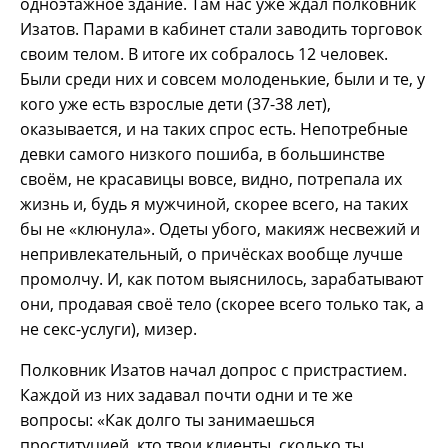
одноэтажное здание. Там нас уже ждал полковник
Изатов. Парами в кабинет стали заводить торговок
своим телом. В итоге их собралось 12 человек.
Были среди них и совсем молоденькие, были и те, у
кого уже есть взрослые дети (37-38 лет),
оказывается, и на таких спрос есть. Непотребные
девки самого низкого пошиба, в большинстве
своём, не красавицы вовсе, видно, потрепала их
жизнь и, будь я мужчиной, скорее всего, на таких
бы не «клюнула». Одеты убого, макияж несвежий и
непривлекательный, о причёсках вообще лучше
промолчу. И, как потом выяснилось, зарабатывают
они, продавая своё тело (скорее всего только так, а
не секс-услуги), мизер.
Полковник Изатов начал допрос с пристрастием.
Каждой из них задавал почти одни и те же
вопросы: «Как долго ты занимаешься
проституцией, кто твои клиенты, сколько ты