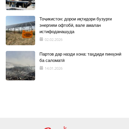
Тоҷикистон: дорои иқтидори бузурги
энергияи офтобӣ, вале амалан
истифоданашуда
02.02.2026
Партов дар назди хона: таҳдиди пинҳонӣ
ба саломатӣ
14.01.2026