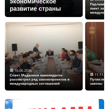
экономическое
Парламент
развитие страны
пакет зако
междунаро
10.06.2026
11.11.20
Совет Маджлиси намояндагон
рассмотрел ряд законопроектов и
Путин под
международных соглашений
законы