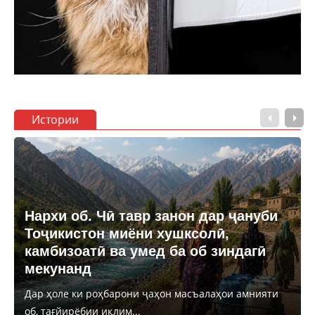
Истории
Нархи об. Чӣ тавр занон дар ҷануби
Тоҷикистон миёни хушксолӣ,
камбизоатӣ ва умед ба об зиндагӣ
мекунанд
Дар ҳоле ки роҳбарони ҷаҳон масъалаҳои амнияти
об, тағйирёбии иқлим...