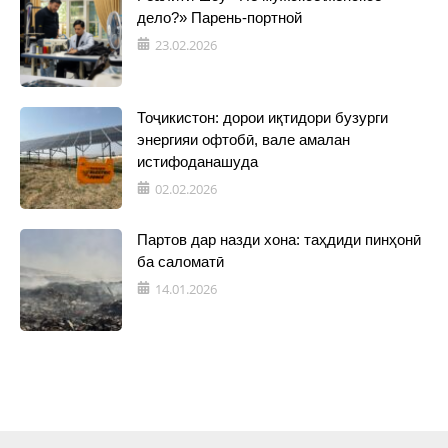
дело?» Парень-портной
23.02.2026
Тоҷикистон: дорои иқтидори бузурги
энергияи офтобӣ, вале амалан
истифоданашуда
02.02.2026
Партов дар назди хона: таҳдиди пинҳонӣ
ба саломатӣ
14.01.2026