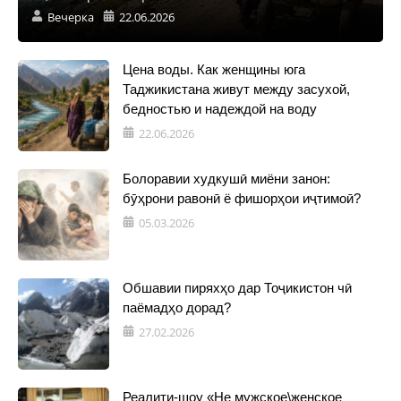
Вечерка
22.06.2026
Цена воды. Как женщины юга
Таджикистана живут между засухой,
бедностью и надеждой на воду
22.06.2026
Болоравии худкушӣ миёни занон:
бӯҳрони равонӣ ё фишорҳои иҷтимоӣ?
05.03.2026
Обшавии пиряхҳо дар Тоҷикистон чӣ
паёмадҳо дорад?
27.02.2026
Реалити-шоу «Не мужское\женское