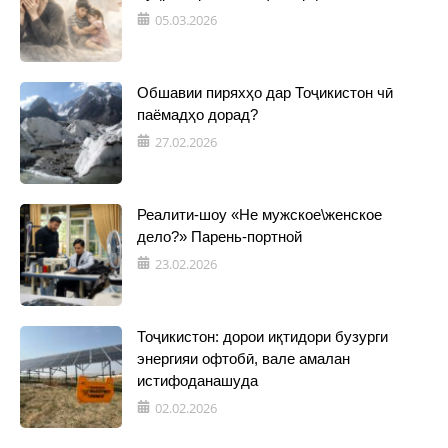
05.03.2026
Обшавии пиряхҳо дар Тоҷикистон чӣ
паёмадҳо дорад?
27.02.2026
Реалити-шоу «Не мужское\женское
дело?» Парень-портной
23.02.2026
Тоҷикистон: дорои иқтидори бузурги
энергияи офтобӣ, вале амалан
истифоданашуда
02.02.2026