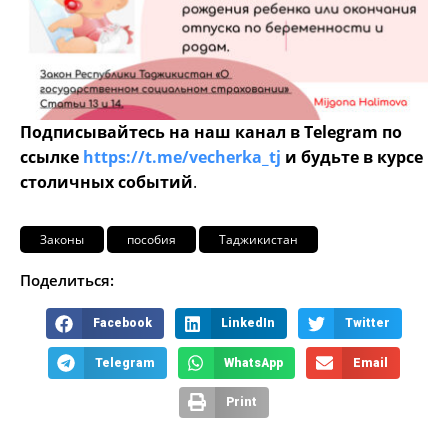
Подписывайтесь на наш канал в Telegram по
ссылке
https://t.me/vecherka_tj
и будьте в курсе
столичных событий
.
Законы
пособия
Таджикистан
Поделиться:
Facebook
LinkedIn
Twitter
Telegram
WhatsApp
Email
Print