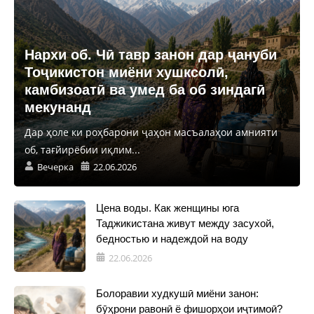
Нархи об. Чӣ тавр занон дар ҷануби
Тоҷикистон миёни хушксолӣ,
камбизоатӣ ва умед ба об зиндагӣ
мекунанд
Дар ҳоле ки роҳбарони ҷаҳон масъалаҳои амнияти
об, тағйирёбии иқлим...
Вечерка
22.06.2026
Цена воды. Как женщины юга
Таджикистана живут между засухой,
бедностью и надеждой на воду
22.06.2026
Болоравии худкушӣ миёни занон:
бӯҳрони равонӣ ё фишорҳои иҷтимоӣ?