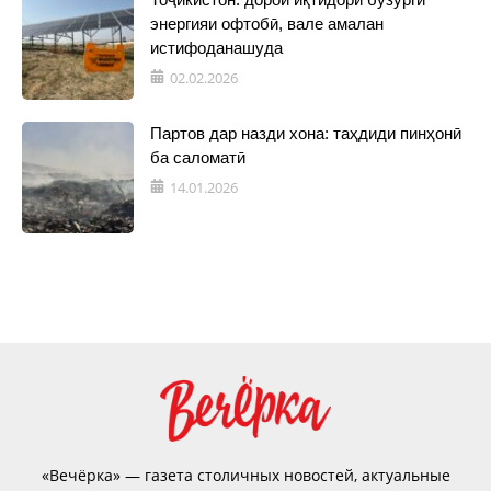
энергияи офтобӣ, вале амалан
истифоданашуда
02.02.2026
Партов дар назди хона: таҳдиди пинҳонӣ
ба саломатӣ
14.01.2026
«Вечёрка» — газета столичных новостей, актуальные