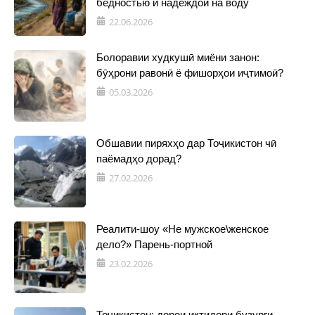
бедностью и надеждой на воду
22.06.2026
Болоравии худкушӣ миёни занон:
бӯҳрони равонӣ ё фишорҳои иҷтимоӣ?
05.03.2026
Обшавии пиряхҳо дар Тоҷикистон чӣ
паёмадҳо дорад?
27.02.2026
Реалити-шоу «Не мужское\женское
дело?» Парень-портной
23.02.2026
Тоҷикистон: дорои иқтидори бузурги