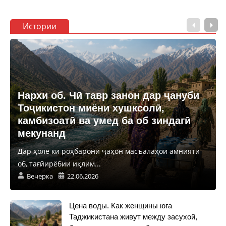
Истории
Нархи об. Чӣ тавр занон дар ҷануби
Тоҷикистон миёни хушксолӣ,
камбизоатӣ ва умед ба об зиндагӣ
мекунанд
Дар ҳоле ки роҳбарони ҷаҳон масъалаҳои амнияти
об, тағйирёбии иқлим...
Вечерка
22.06.2026
Цена воды. Как женщины юга
Таджикистана живут между засухой,