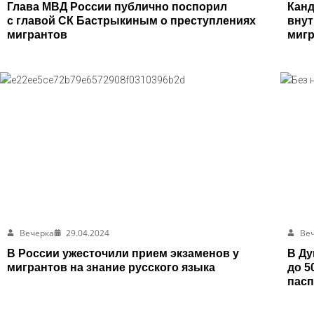
Глава МВД России публично поспорил
Канд
с главой СК Бастрыкиным о преступлениях
внут
мигрантов
мигр
общ
Вечерка
29.04.2024
Ве
В России ужесточили прием экзаменов у
В Ду
мигрантов на знание русского языка
до 5
пасп