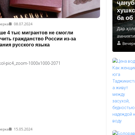
ҷануб
хушкс
ба об
черка
08.07.2024
Дар ҳол
е 4 тыс мигрантов не смогли
амнияти 
чить гражданство России из-за
Вечер
ания русского языка
черка
15.05.2024