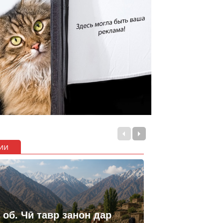
ии
 об. Чӣ тавр занон дар