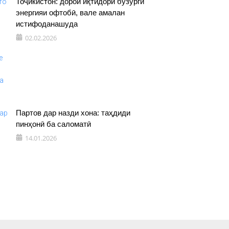
Тоҷикистон: дорои иқтидори бузурги
энергияи офтобӣ, вале амалан
истифоданашуда
02.02.2026
Партов дар назди хона: таҳдиди
пинҳонӣ ба саломатӣ
14.01.2026