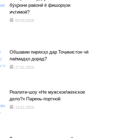
бӯҳрони равонӣ ё фишорҳои
иҷтимоӣ?
05.03.2026
Обшавии пиряхҳо дар Тоҷикистон чӣ
паёмадҳо дорад?
27.02.2026
Реалити-шоу «Не мужское\женское
дело?» Парень-портной
23.02.2026