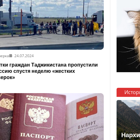
черка
24.07.2024
тки граждан Таджикистана пропустили
ссию спустя неделю «жестких
верок»
Истор
Нархи