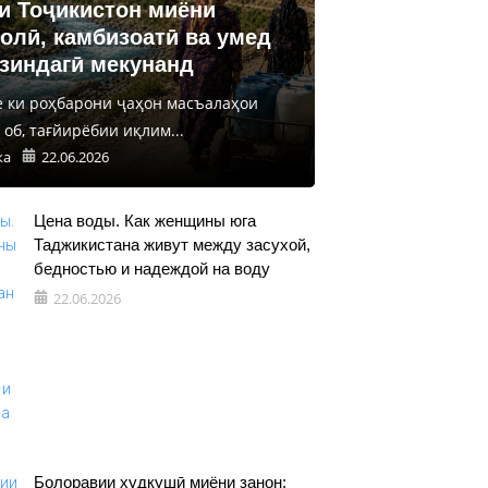
и Тоҷикистон миёни
олӣ, камбизоатӣ ва умед
 зиндагӣ мекунанд
е ки роҳбарони ҷаҳон масъалаҳои
об, тағйирёбии иқлим...
ка
22.06.2026
Цена воды. Как женщины юга
Таджикистана живут между засухой,
бедностью и надеждой на воду
22.06.2026
Болоравии худкушӣ миёни занон: