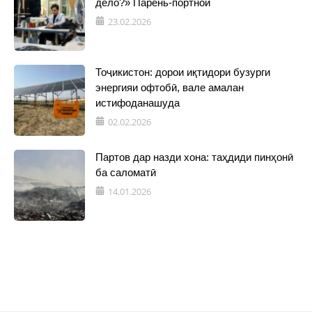
дело?» Парень-портной
23.02.2026
Тоҷикистон: дорои иқтидори бузурги
энергияи офтобӣ, вале амалан
истифоданашуда
02.02.2026
Партов дар назди хона: таҳдиди пинҳонӣ
ба саломатӣ
14.01.2026