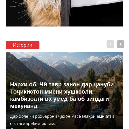
Истории
Нархи об. Чӣ тавр занон дар ҷануби
Тоҷикистон миёни хушксолӣ,
камбизоатӣ ва умед ба об зиндагӣ
мекунанд
Дар ҳоле ки роҳбарони ҷаҳон масъалаҳои амнияти
об, тағйирёбии иқлим...