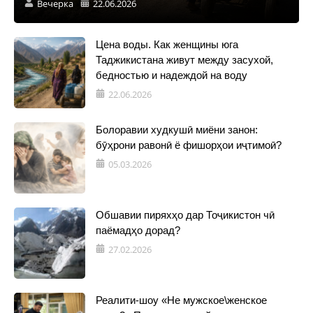
Вечерка
22.06.2026
Цена воды. Как женщины юга
Таджикистана живут между засухой,
бедностью и надеждой на воду
22.06.2026
Болоравии худкушӣ миёни занон:
бӯҳрони равонӣ ё фишорҳои иҷтимоӣ?
05.03.2026
Обшавии пиряхҳо дар Тоҷикистон чӣ
паёмадҳо дорад?
27.02.2026
Реалити-шоу «Не мужское\женское