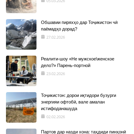
05.03.2026
Обшавии пиряхҳо дар Тоҷикистон чӣ
паёмадҳо дорад?
27.02.2026
Реалити-шоу «Не мужское\женское
дело?» Парень-портной
23.02.2026
Тоҷикистон: дорои иқтидори бузурги
энергияи офтобӣ, вале амалан
истифоданашуда
02.02.2026
Партов дар назди хона: таҳдиди пинҳонӣ