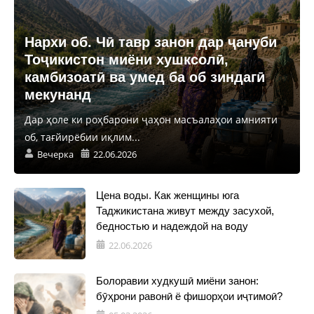
Нархи об. Чӣ тавр занон дар ҷануби
Тоҷикистон миёни хушксолӣ,
камбизоатӣ ва умед ба об зиндагӣ
мекунанд
Дар ҳоле ки роҳбарони ҷаҳон масъалаҳои амнияти
об, тағйирёбии иқлим...
Вечерка
22.06.2026
Цена воды. Как женщины юга
Таджикистана живут между засухой,
бедностью и надеждой на воду
22.06.2026
Болоравии худкушӣ миёни занон:
бӯҳрони равонӣ ё фишорҳои иҷтимоӣ?