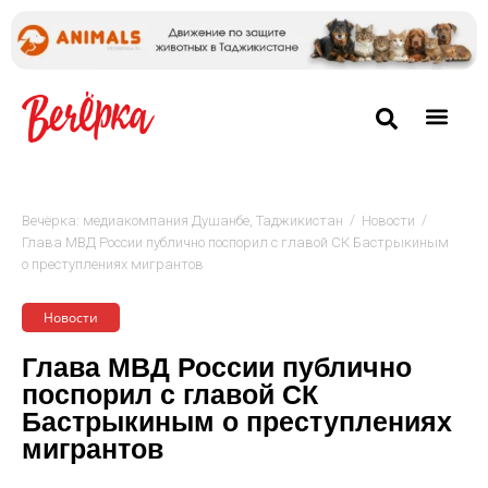
/
/
Вечёрка: медиакомпания Душанбе, Таджикистан
Новости
Глава МВД России публично поспорил с главой СК Бастрыкиным
о преступлениях мигрантов
Новости
Глава МВД России публично
поспорил с главой СК
Бастрыкиным о преступлениях
мигрантов