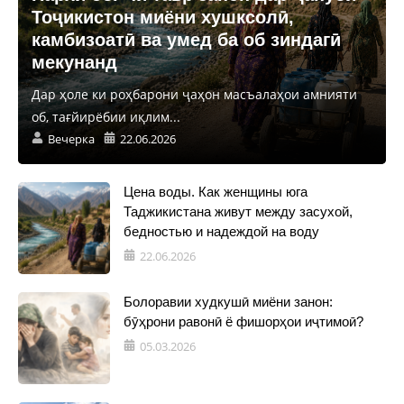
Тоҷикистон миёни хушксолӣ,
камбизоатӣ ва умед ба об зиндагӣ
мекунанд
Дар ҳоле ки роҳбарони ҷаҳон масъалаҳои амнияти
об, тағйирёбии иқлим...
Вечерка
22.06.2026
Цена воды. Как женщины юга
Таджикистана живут между засухой,
бедностью и надеждой на воду
22.06.2026
Болоравии худкушӣ миёни занон:
бӯҳрони равонӣ ё фишорҳои иҷтимоӣ?
05.03.2026