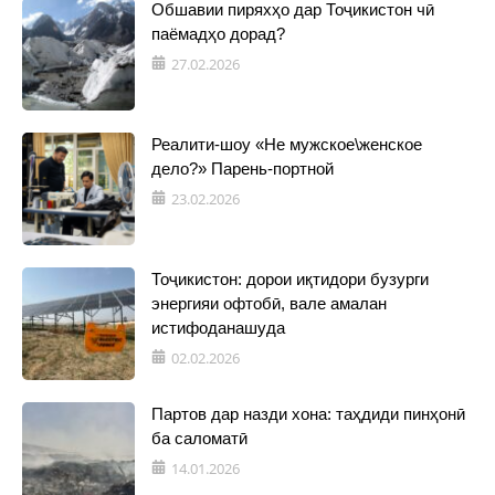
Обшавии пиряхҳо дар Тоҷикистон чӣ
паёмадҳо дорад?
27.02.2026
Реалити-шоу «Не мужское\женское
дело?» Парень-портной
23.02.2026
Тоҷикистон: дорои иқтидори бузурги
энергияи офтобӣ, вале амалан
истифоданашуда
02.02.2026
Партов дар назди хона: таҳдиди пинҳонӣ
ба саломатӣ
14.01.2026