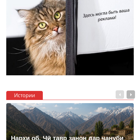
Истории
Нархи об. Чӣ тавр занон дар ҷануби