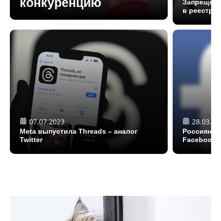
конкуренцию
Запрещенн
в реестр 
07.07.2023
28.03.20
Meta выпустила Threads – аналог
Россиянам
Twitter
Facebook и