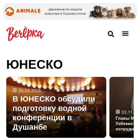
ЮНЕСКО
30.04.2026
В ЮНЕСКО обсудили
подготовку водной
03.11.20
конференции в
Главы МИД
Узбекиста
Душанбе
сотруднич