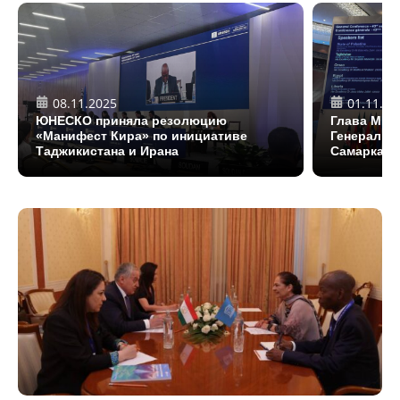
08.11.2025
01.11.20
ЮНЕСКО приняла резолюцию
Глава МИД
«Манифест Кира» по инициативе
Генеральн
Таджикистана и Ирана
Самарканд