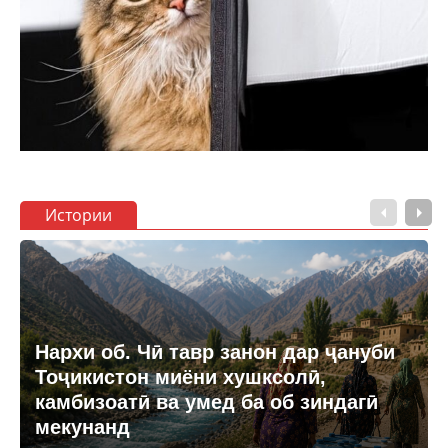
Истории
Нархи об. Чӣ тавр занон дар ҷануби
Тоҷикистон миёни хушксолӣ,
камбизоатӣ ва умед ба об зиндагӣ
мекунанд