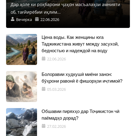
Дар ҳоле ки роҳбарони ҷаҳон масъалаҳои амнияти
об, тағйирёбии иқлим...
Вечерка
22.06.2026
Цена воды. Как женщины юга
Таджикистана живут между засухой,
бедностью и надеждой на воду
22.06.2026
Болоравии худкушӣ миёни занон:
бӯҳрони равонӣ ё фишорҳои иҷтимоӣ?
05.03.2026
Обшавии пиряхҳо дар Тоҷикистон чӣ
паёмадҳо дорад?
27.02.2026