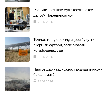
Реалити-шоу «Не мужское\женское
дело?» Парень-портной
23.02.2026
Тоҷикистон: дорои иқтидори бузурги
энергияи офтобӣ, вале амалан
истифоданашуда
02.02.2026
Партов дар назди хона: таҳдиди пинҳонӣ
ба саломатӣ
14.01.2026