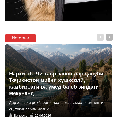
Истории
Нархи об. Чӣ тавр занон дар ҷануби
Тоҷикистон миёни хушксолӣ,
камбизоатӣ ва умед ба об зиндагӣ
мекунанд
Дар ҳоле ки роҳбарони ҷаҳон масъалаҳои амнияти
об, тағйирёбии иқлим...
Вечерка
22.06.2026