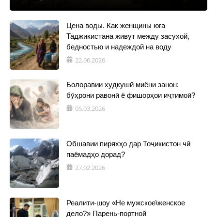
Цена воды. Как женщины юга
Таджикистана живут между засухой,
бедностью и надеждой на воду
22.06.2026
Болоравии худкушӣ миёни занон:
бӯҳрони равонӣ ё фишорҳои иҷтимоӣ?
05.03.2026
Обшавии пиряхҳо дар Тоҷикистон чӣ
паёмадҳо дорад?
27.02.2026
Реалити-шоу «Не мужское\женское
дело?» Парень-портной