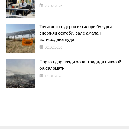
23.02.2026
Тоҷикистон: дорои иқтидори бузурги
энергияи офтобӣ, вале амалан
истифоданашуда
02.02.2026
Партов дар назди хона: таҳдиди пинҳонӣ
ба саломатӣ
14.01.2026