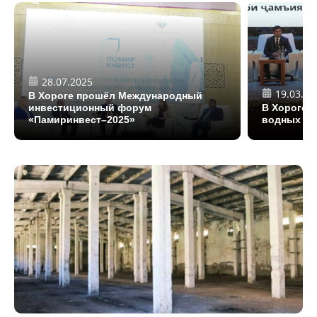
28.07.2025
19.03.20
В Хороге прошёл Международный
инвестиционный форум
В Хороге 
«Памиринвест–2025»
водных ре