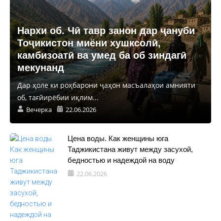
Нархи об. Чӣ тавр занон дар ҷануби
Тоҷикистон миёни хушксолӣ,
камбизоатӣ ва умед ба об зиндагӣ
мекунанд
Дар ҳоле ки роҳбарони ҷаҳон масъалаҳои амнияти
об, тағйирёбии иқлим...
Вечерка
22.06.2026
Цена воды. Как женщины юга
Таджикистана живут между засухой,
бедностью и надеждой на воду
22.06.2026