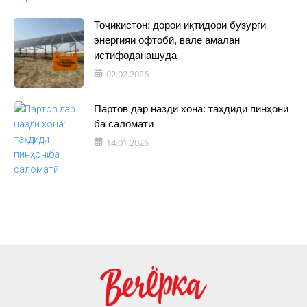
Тоҷикистон: дорои иқтидори бузурги
энергияи офтобӣ, вале амалан
истифоданашуда
02.02.2026
Партов дар назди хона: таҳдиди пинҳонӣ
ба саломатӣ
14.01.2026