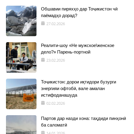
Обшавии пиряхҳо дар Тоҷикистон чӣ
паёмадҳо дорад?
27.02.2026
Реалити-шоу «Не мужское\женское
дело?» Парень-портной
23.02.2026
Тоҷикистон: дорои иқтидори бузурги
энергияи офтобӣ, вале амалан
истифоданашуда
02.02.2026
Партов дар назди хона: таҳдиди пинҳонӣ
ба саломатӣ
14.01.2026