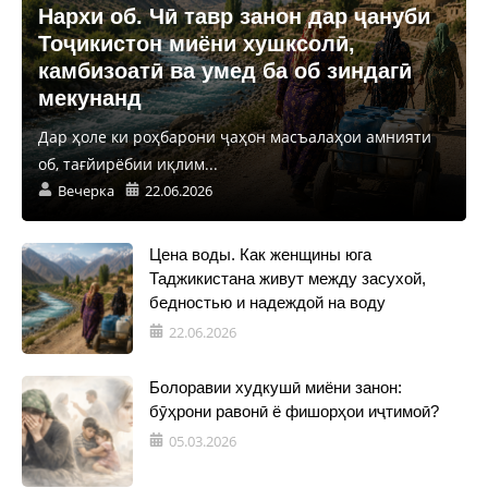
Нархи об. Чӣ тавр занон дар ҷануби
Тоҷикистон миёни хушксолӣ,
камбизоатӣ ва умед ба об зиндагӣ
мекунанд
Дар ҳоле ки роҳбарони ҷаҳон масъалаҳои амнияти
об, тағйирёбии иқлим...
Вечерка
22.06.2026
Цена воды. Как женщины юга
Таджикистана живут между засухой,
бедностью и надеждой на воду
22.06.2026
Болоравии худкушӣ миёни занон:
бӯҳрони равонӣ ё фишорҳои иҷтимоӣ?
05.03.2026