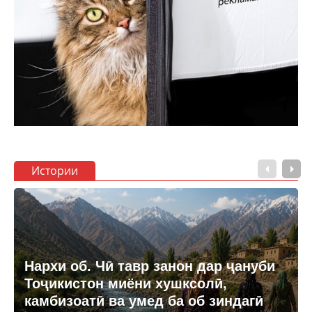
Истории
Нархи об. Чӣ тавр занон дар ҷануби
Тоҷикистон миёни хушксолӣ,
камбизоатӣ ва умед ба об зиндагӣ