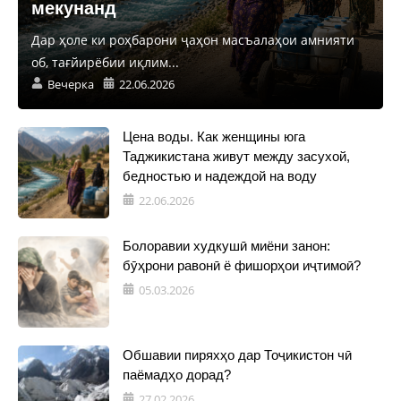
мекунанд
Дар ҳоле ки роҳбарони ҷаҳон масъалаҳои амнияти
об, тағйирёбии иқлим...
Вечерка
22.06.2026
Цена воды. Как женщины юга
Таджикистана живут между засухой,
бедностью и надеждой на воду
22.06.2026
Болоравии худкушӣ миёни занон:
бӯҳрони равонӣ ё фишорҳои иҷтимоӣ?
05.03.2026
Обшавии пиряхҳо дар Тоҷикистон чӣ
паёмадҳо дорад?
27.02.2026