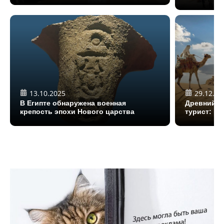
13.10.2025
29.12.20
В Египте обнаружена военная
Древний Е
крепость эпохи Нового царства
турист: ка