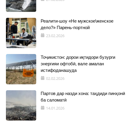
Реалити-шоу «Не мужское\женское
дело?» Парень-портной
23.02.2026
Тоҷикистон: дорои иқтидори бузурги
энергияи офтобӣ, вале амалан
истифоданашуда
02.02.2026
Партов дар назди хона: таҳдиди пинҳонӣ
ба саломатӣ
14.01.2026