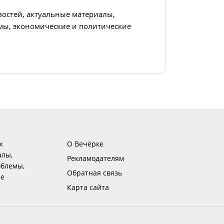
востей, актуальные материалы,
ы, экономические и политические
х
О Вечёрке
алы,
Рекламодателям
блемы,
Обратная связь
ие
Карта сайта