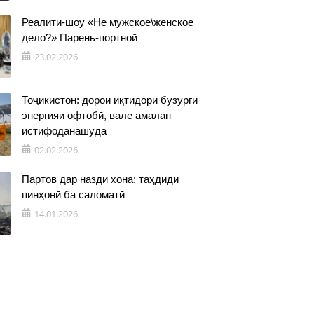
Реалити-шоу «Не мужское\женское
дело?» Парень-портной
23.02.2026
Тоҷикистон: дорои иқтидори бузурги
энергияи офтобӣ, вале амалан
истифоданашуда
02.02.2026
Партов дар назди хона: таҳдиди
пинҳонӣ ба саломатӣ
14.01.2026