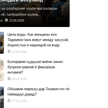
е ки роҳбарони ҷаҳон масъалаҳои
об, тағйирёбии иқлим...
ка
22.06.2026
Цена воды. Как женщины юга
Таджикистана живут между засухой,
бедностью и надеждой на воду
22.06.2026
Болоравии худкушӣ миёни занон:
бӯҳрони равонӣ ё фишорҳои
иҷтимоӣ?
05.03.2026
Обшавии пиряхҳо дар Тоҷикистон чӣ
паёмадҳо дорад?
27.02.2026