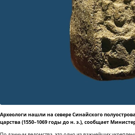
Археологи нашли на севере Синайского полуостров
царства (1550–1069 годы до н. э.), сообщает Минист
По данным ведомства, это одно из важнейших укреплен