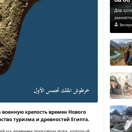
Дар ҳол
амнияти 
Вечер
а военную крепость времен Нового
ерство туризма и древностей Египта.
ий на древнем торговом пути, который