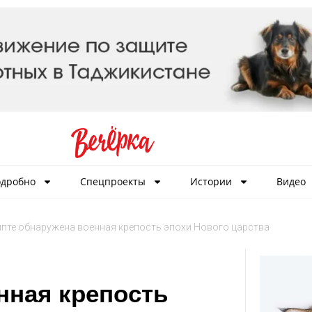
дробно
Спецпроекты
Истории
Видео
ипте обнаружена военная крепость эпохи Нового царства
нная крепость