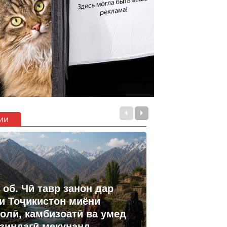
ии
 об. Чӣ тавр занон дар
и Тоҷикистон миёни
олӣ, камбизоатӣ ва умед
 зиндагӣ мекунанд