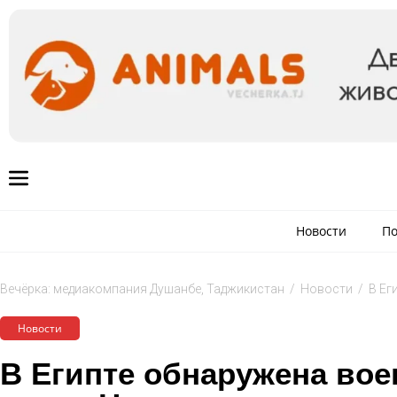
Новости
По
Вечёрка: медиакомпания Душанбе, Таджикистан
/
Новости
/
В Ег
Новости
В Египте обнаружена вое