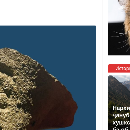
Истор
Нархи
ҷануб
хушкс
ба об