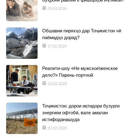
05.03.2026
Обшавии пиряхҳо дар Тоҷикистон чӣ
паёмадҳо дорад?
27.02.2026
Реалити-шоу «Не мужское\женское
дело?» Парень-портной
23.02.2026
Тоҷикистон: дорои иқтидори бузурги
энергияи офтобӣ, вале амалан
истифоданашуда
02.02.2026