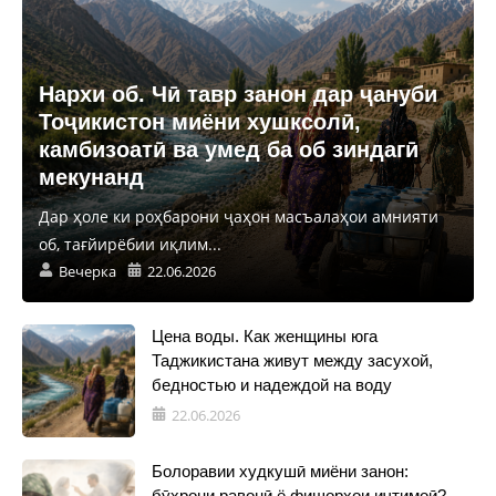
Нархи об. Чӣ тавр занон дар ҷануби
Тоҷикистон миёни хушксолӣ,
камбизоатӣ ва умед ба об зиндагӣ
мекунанд
Дар ҳоле ки роҳбарони ҷаҳон масъалаҳои амнияти
об, тағйирёбии иқлим...
Вечерка
22.06.2026
Цена воды. Как женщины юга
Таджикистана живут между засухой,
бедностью и надеждой на воду
22.06.2026
Болоравии худкушӣ миёни занон:
бӯҳрони равонӣ ё фишорҳои иҷтимоӣ?