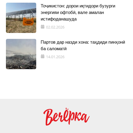
Тоҷикистон: дорои иқтидори бузурги
энергияи офтобӣ, вале амалан
истифоданашуда
02.02.2026
Партов дар назди хона: таҳдиди пинҳонӣ
ба саломатӣ
14.01.2026