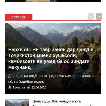
Истории
Нархи об. Чӣ тавр занон дар ҷануби
Тоҷикистон миёни хушксолӣ,
камбизоатӣ ва умед ба об зиндагӣ
мекунанд
Дар ҳоле ки роҳбарони ҷаҳон масъалаҳои амнияти
об, тағйирёбии иқлим...
Вечерка
22.06.2026
Цена воды. Как женщины юга