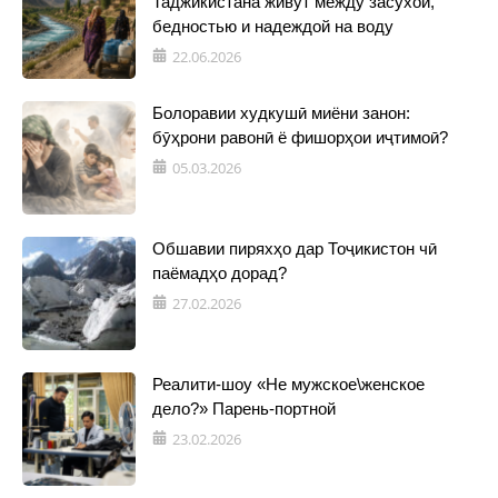
Таджикистана живут между засухой,
бедностью и надеждой на воду
22.06.2026
Болоравии худкушӣ миёни занон:
бӯҳрони равонӣ ё фишорҳои иҷтимоӣ?
05.03.2026
Обшавии пиряхҳо дар Тоҷикистон чӣ
паёмадҳо дорад?
27.02.2026
Реалити-шоу «Не мужское\женское
дело?» Парень-портной
23.02.2026