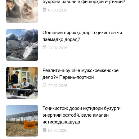
бӯҳрони равонӣ ё фишорҳои иҷтимоӣ?
05.03.2026
Обшавии пиряхҳо дар Тоҷикистон чӣ
паёмадҳо дорад?
27.02.2026
Реалити-шоу «Не мужское\женское
дело?» Парень-портной
23.02.2026
Тоҷикистон: дорои иқтидори бузурги
энергияи офтобӣ, вале амалан
истифоданашуда
02.02.2026