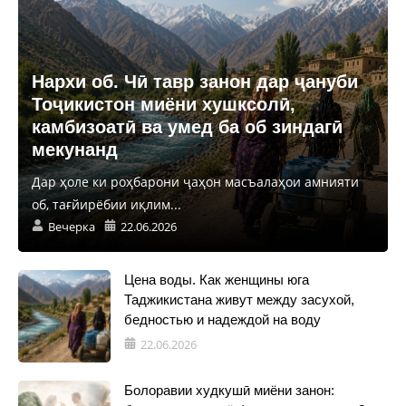
Нархи об. Чӣ тавр занон дар ҷануби
Тоҷикистон миёни хушксолӣ,
камбизоатӣ ва умед ба об зиндагӣ
мекунанд
Дар ҳоле ки роҳбарони ҷаҳон масъалаҳои амнияти
об, тағйирёбии иқлим...
Вечерка
22.06.2026
Цена воды. Как женщины юга
Таджикистана живут между засухой,
бедностью и надеждой на воду
22.06.2026
Болоравии худкушӣ миёни занон: