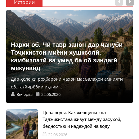
Истории
Нархи об. Чӣ тавр занон дар ҷануби
Тоҷикистон миёни хушксолӣ,
камбизоатӣ ва умед ба об зиндагӣ
мекунанд
Дар ҳоле ки роҳбарони ҷаҳон масъалаҳои амнияти
об, тағйирёбии иқлим...
Вечерка
22.06.2026
Цена воды. Как женщины юга
Таджикистана живут между засухой,
бедностью и надеждой на воду
22.06.2026