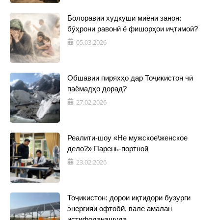
Болоравии худкушӣ миёни занон:
бӯҳрони равонӣ ё фишорҳои иҷтимоӣ?
05.03.2026
Обшавии пиряхҳо дар Тоҷикистон чӣ
паёмадҳо дорад?
27.02.2026
Реалити-шоу «Не мужское\женское
дело?» Парень-портной
23.02.2026
Тоҷикистон: дорои иқтидори бузурги
энергияи офтобӣ, вале амалан
истифоданашуда