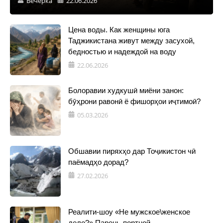
Вечерка
22.06.2026
Цена воды. Как женщины юга
Таджикистана живут между засухой,
бедностью и надеждой на воду
22.06.2026
Болоравии худкушӣ миёни занон:
бӯҳрони равонӣ ё фишорҳои иҷтимоӣ?
05.03.2026
Обшавии пиряхҳо дар Тоҷикистон чӣ
паёмадҳо дорад?
27.02.2026
Реалити-шоу «Не мужское\женское
дело?» Парень-портной