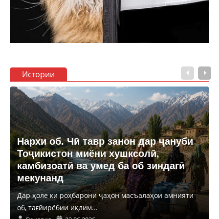
Истории
Нархи об. Чӣ тавр занон дар ҷануби
Тоҷикистон миёни хушксолӣ,
камбизоатӣ ва умед ба об зиндагӣ
мекунанд
Дар ҳоле ки роҳбарони ҷаҳон масъалаҳои амнияти
об, тағйирёбии иқлим...