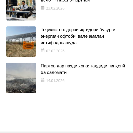
23.02.2026
Тоҷикистон: дорои иқтидори бузурги
энергияи офтобӣ, вале амалан
истифоданашуда
02.02.2026
Партов дар назди хона: таҳдиди пинҳонӣ
ба саломатӣ
14.01.2026