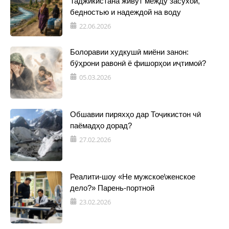
Таджикистана живут между засухой,
бедностью и надеждой на воду
22.06.2026
Болоравии худкушӣ миёни занон:
бӯҳрони равонӣ ё фишорҳои иҷтимоӣ?
05.03.2026
Обшавии пиряхҳо дар Тоҷикистон чӣ
паёмадҳо дорад?
27.02.2026
Реалити-шоу «Не мужское\женское
дело?» Парень-портной
23.02.2026