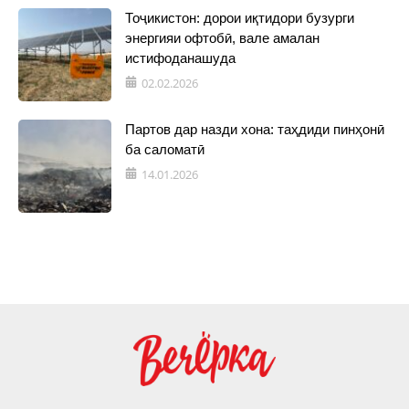
Тоҷикистон: дорои иқтидори бузурги
энергияи офтобӣ, вале амалан
истифоданашуда
02.02.2026
Партов дар назди хона: таҳдиди пинҳонӣ
ба саломатӣ
14.01.2026