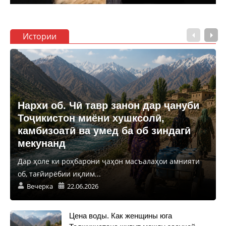
Истории
Нархи об. Чӣ тавр занон дар ҷануби
Тоҷикистон миёни хушксолӣ,
камбизоатӣ ва умед ба об зиндагӣ
мекунанд
Дар ҳоле ки роҳбарони ҷаҳон масъалаҳои амнияти
об, тағйирёбии иқлим...
Вечерка
22.06.2026
Цена воды. Как женщины юга