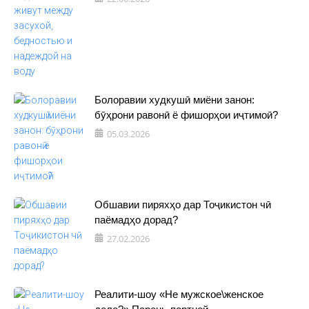
Болоравии худкушӣ миёни занон:
бӯҳрони равонӣ ё фишорҳои иҷтимоӣ?
05.03.2026
Обшавии пиряхҳо дар Тоҷикистон чӣ
паёмадҳо дорад?
27.02.2026
Реалити-шоу «Не мужское\женское