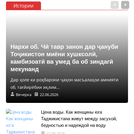
Истории
Нархи об. Чӣ тавр занон дар ҷануби
Тоҷикистон миёни хушксолӣ,
камбизоатӣ ва умед ба об зиндагӣ
мекунанд
Дар ҳоле ки роҳбарони ҷаҳон масъалаҳои амнияти
об, тағйирёбии иқлим...
Вечерка
22.06.2026
Цена воды. Как женщины юга
Таджикистана живут между засухой,
бедностью и надеждой на воду
22.06.2026