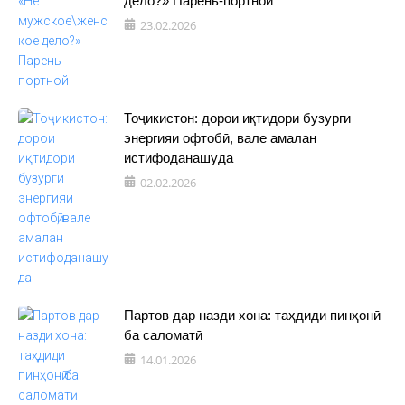
дело?» Парень-портной
23.02.2026
Тоҷикистон: дорои иқтидори бузурги
энергияи офтобӣ, вале амалан
истифоданашуда
02.02.2026
Партов дар назди хона: таҳдиди пинҳонӣ
ба саломатӣ
14.01.2026