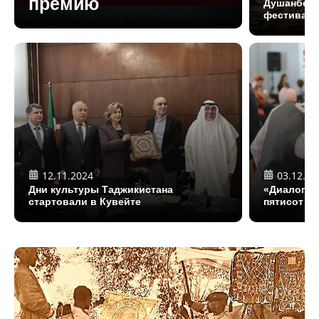
премию
Душанбе п
фестиваль
12.11.2024
03.12.20
Дни культуры Таджикистана
«Диалоги 
стартовали в Кувейте
пятисот уч