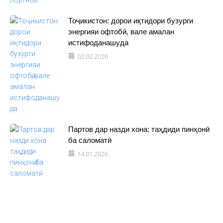
Тоҷикистон: дорои иқтидори бузурги
энергияи офтобӣ, вале амалан
истифоданашуда
02.02.2026
Партов дар назди хона: таҳдиди пинҳонӣ
ба саломатӣ
14.01.2026