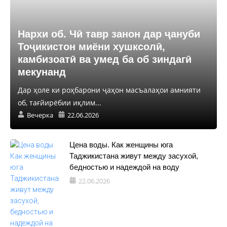
Нархи об. Чӣ тавр занон дар ҷануби
Тоҷикистон миёни хушксолӣ,
камбизоатӣ ва умед ба об зиндагӣ
мекунанд
Дар ҳоле ки роҳбарони ҷаҳон масъалаҳои амнияти
об, тағйирёбии иқлим...
Вечерка
22.06.2026
Цена воды. Как женщины юга
Таджикистана живут между засухой,
бедностью и надеждой на воду
22.06.2026