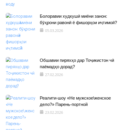
Болоравии худкушӣ миёни занон:
бӯҳрони равонӣ ё фишорҳои иҷтимоӣ?
05.03.2026
Обшавии пиряхҳо дар Тоҷикистон чӣ
паёмадҳо дорад?
27.02.2026
Реалити-шоу «Не мужское\женское
дело?» Парень-портной
23.02.2026