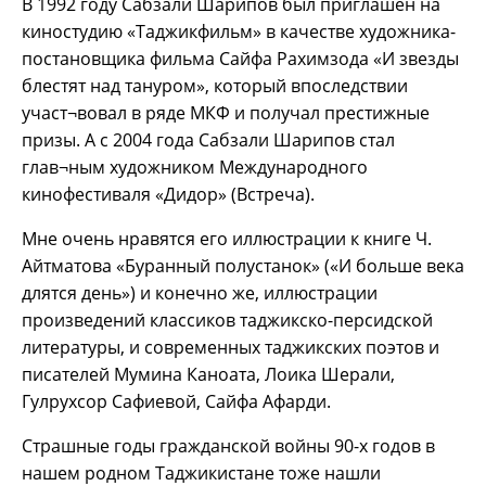
В 1992 году Сабзали Шарипов был приглашен на
киностудию «Таджикфильм» в качестве художника-
постановщика фильма Сайфа Рахимзода «И звезды
блестят над тануром», который впоследствии
участ¬вовал в ряде МКФ и получал престижные
призы. А с 2004 года Сабзали Шарипов стал
глав¬ным художником Международного
кинофестиваля «Дидор» (Встреча).
Мне очень нравятся его иллюстрации к книге Ч.
Айтматова «Буранный полустанок» («И больше века
длятся день») и конечно же, иллюстрации
произведений классиков таджикско-персидской
литературы, и современных таджикских поэтов и
писателей Мумина Каноата, Лоика Шерали,
Гулрухсор Сафиевой, Сайфа Афарди.
Страшные годы гражданской войны 90-х годов в
нашем родном Таджикистане тоже нашли