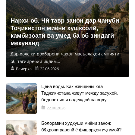
Нархи об. Чӣ тавр занон дар ҷануби
Тоҷикистон миёни хушксолӣ,
камбизоатӣ ва умед ба об зиндагӣ
мекунанд
Дар ҳоле ки роҳбарони ҷаҳон масъалаҳои амнияти
об, тағйирёбии иқлим...
Вечерка
22.06.2026
Цена воды. Как женщины юга
Таджикистана живут между засухой,
бедностью и надеждой на воду
22.06.2026
Болоравии худкушӣ миёни занон:
бӯҳрони равонӣ ё фишорҳои иҷтимоӣ?