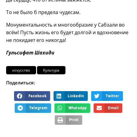
То не было б предела чудесам.
Монументальность и многообразие у Сабзали во
всём! Пусть жизнь его будет долгой и вдохновение
не покидает его никогда!
Гульсифат Шахиди
искусство
Культура
Поделиться:
Facebook
LinkedIn
Twitter
Telegram
WhatsApp
Email
Print