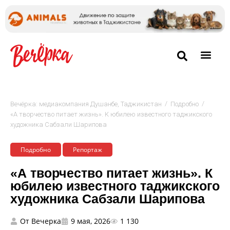
/
/
Вечёрка: медиакомпания Душанбе, Таджикистан
Подробно
«А творчество питает жизнь». К юбилею известного таджикского
художника Сабзали Шарипова
Подробно
Репортаж
«А творчество питает жизнь». К
юбилею известного таджикского
художника Сабзали Шарипова
От
Вечерка
9 мая, 2026
1 130