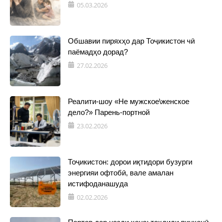
05.03.2026
Обшавии пиряхҳо дар Тоҷикистон чӣ
паёмадҳо дорад?
27.02.2026
Реалити-шоу «Не мужское\женское
дело?» Парень-портной
23.02.2026
Тоҷикистон: дорои иқтидори бузурги
энергияи офтобӣ, вале амалан
истифоданашуда
02.02.2026