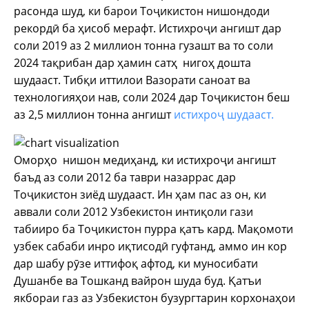
расонда шуд, ки барои Тоҷикистон нишондоди
рекордӣ ба ҳисоб мерафт. Истихроҷи ангишт дар
соли 2019 аз 2 миллион тонна гузашт ва то соли
2024 тақрибан дар ҳамин сатҳ нигоҳ дошта
шудааст. Тибқи иттилои Вазорати саноат ва
технологияҳои нав, соли 2024 дар Тоҷикистон беш
аз 2,5 миллион тонна ангишт
истихроҷ шудааст.
Оморҳо нишон медиҳанд, ки истихроҷи ангишт
баъд аз соли 2012 ба таври назаррас дар
Тоҷикистон зиёд шудааст. Ин ҳам пас аз он, ки
аввали соли 2012 Узбекистон интиқоли гази
табииро ба Тоҷикистон пурра қатъ кард. Мақомоти
узбек сабаби инро иқтисодӣ гуфтанд, аммо ин кор
дар шабу рӯзе иттифоқ афтод, ки муносибати
Душанбе ва Тошканд вайрон шуда буд. Қатъи
якбораи газ аз Узбекистон бузургтарин корхонаҳои