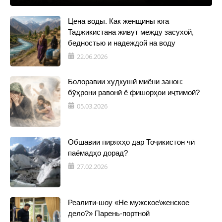
Цена воды. Как женщины юга
Таджикистана живут между засухой,
бедностью и надеждой на воду
22.06.2026
Болоравии худкушӣ миёни занон:
бӯҳрони равонӣ ё фишорҳои иҷтимоӣ?
05.03.2026
Обшавии пиряхҳо дар Тоҷикистон чӣ
паёмадҳо дорад?
27.02.2026
Реалити-шоу «Не мужское\женское
дело?» Парень-портной