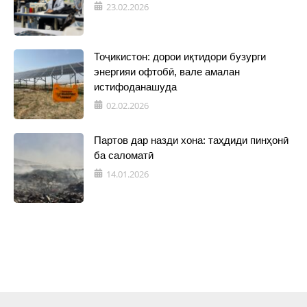
23.02.2026
Тоҷикистон: дорои иқтидори бузурги
энергияи офтобӣ, вале амалан
истифоданашуда
02.02.2026
Партов дар назди хона: таҳдиди пинҳонӣ
ба саломатӣ
14.01.2026