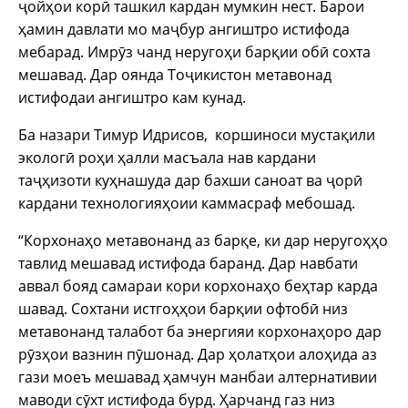
ҷойҳои корӣ ташкил кардан мумкин нест. Барои
ҳамин давлати мо маҷбур ангиштро истифода
мебарад. Имрӯз чанд неругоҳи барқии обӣ сохта
мешавад. Дар оянда Тоҷикистон метавонад
истифодаи ангиштро кам кунад.
Ба назари Тимур Идрисов, коршиноси мустақили
экологӣ роҳи ҳалли масъала нав кардани
таҷҳизоти куҳнашуда дар бахши саноат ва ҷорӣ
кардани технологияҳоии каммасраф мебошад.
“Корхонаҳо метавонанд аз барқе, ки дар неругоҳҳо
тавлид мешавад истифода баранд. Дар навбати
аввал бояд самараи кори корхонаҳо беҳтар карда
шавад. Сохтани истгоҳҳои барқии офтобӣ низ
метавонанд талабот ба энергияи корхонаҳоро дар
рӯзҳои вазнин пӯшонад. Дар ҳолатҳои алоҳида аз
гази моеъ мешавад ҳамчун манбаи алтернативии
маводи сӯхт истифода бурд. Ҳарчанд газ низ