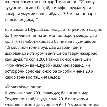
ва технологияҳои нав, дар Тоҷикистон “21 кону
зуҳуроти ангишт ба қайд гирифта шудаанд, ки
захираи умумии онҳо зиёда аз 3,6 млрд тоннаро
ташкил медиҳад.”
Дар замони Шӯравӣ солона дар Тоҷикистон наздик
ба 1 миллион тонна ангишт истихроҷ мешуд, дар
ҳоле, ки талаботи кишвар ба ин навъ сӯзишворӣ
1,5 миллион тонна буд. Дар давраи ҷанги
шаҳрвандӣ истихроҷи ангишт ба таври назаррас
кам шуда, то соли 2001 танҳо конҳои ангишти
«Фон-Яғноб» ва «Шӯроб» амал мекарданд, ки
истихроҷи солонаи онҳо ба ҳисоби миёна 20,6
ҳазор тоннаро ташкил медод.
Шуруъ аз соли 2001 таваҷҷуҳ ба ангишт дар
Тоҷикистон зиёд шуда, соли 2018 истихроҷи
солонаи ангишт дар кишвар ба 1,9 миллион тонна