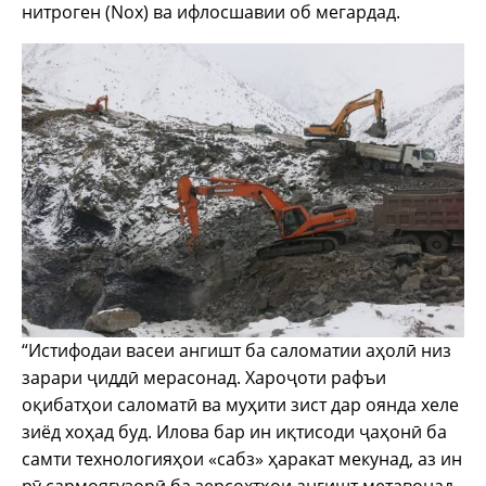
нитроген (Nox) ва ифлосшавии об мегардад.
“Истифодаи васеи ангишт ба саломатии аҳолӣ низ
зарари ҷиддӣ мерасонад. Хароҷоти рафъи
оқибатҳои саломатӣ ва муҳити зист дар оянда хеле
зиёд хоҳад буд. Илова бар ин иқтисоди ҷаҳонӣ ба
самти технологияҳои «сабз» ҳаракат мекунад, аз ин