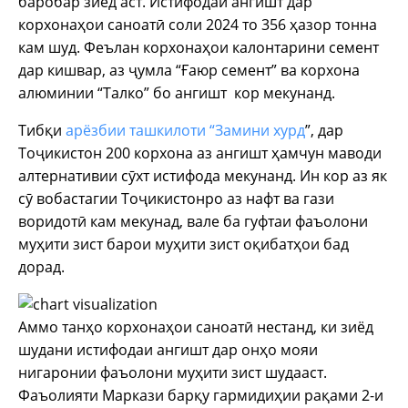
баробар зиёд аст. Истифодаи ангишт дар
корхонаҳои саноатӣ соли 2024 то 356 ҳазор тонна
кам шуд. Феълан корхонаҳои калонтарини семент
дар кишвар, аз ҷумла “Ғаюр семент” ва корхона
алюминии “Талко” бо ангишт кор мекунанд.
Тибқи
арёзбии ташкилоти “Замини хурд
”, дар
Тоҷикистон 200 корхона аз ангишт ҳамчун маводи
алтернативии сӯхт истифода мекунанд. Ин кор аз як
сӯ вобастагии Тоҷикистонро аз нафт ва гази
воридотӣ кам мекунад, вале ба гуфтаи фаъолони
муҳити зист барои муҳити зист оқибатҳои бад
дорад.
Аммо танҳо корхонаҳои саноатӣ нестанд, ки зиёд
шудани истифодаи ангишт дар онҳо мояи
нигаронии фаъолони муҳити зист шудааст.
Фаъолияти Маркази барқу гармидиҳии рақами 2-и