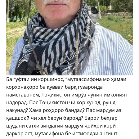
Ба гуфтаи ин коршинос, “мутаассифона мо ҳамаи
корхонаҳоро ба қувваи барқ гузаронда
наметавонем, Тоҷикистон имрӯз чунин имконият
надорад. Пас Тоҷикистон чӣ кор кунад, рушд
накунад? Ҳама роҳҳоро бандад? Пас мардум аз
қашшоқӣ чи хел берун барояд? Барои беҳтар
шудани сатҳи зиндагии мардум ҷойҳои корӣ
даркор аст, мутасифона бе истифодаи ангишт