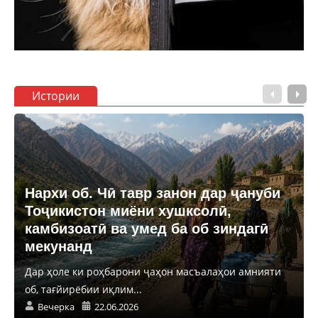
Истории
Нархи об. Чӣ тавр занон дар ҷануби
Тоҷикистон миёни хушксолӣ,
камбизоатӣ ва умед ба об зиндагӣ
мекунанд
Дар ҳоле ки роҳбарони ҷаҳон масъалаҳои амнияти
об, тағйирёбии иқлим...
Вечерка
22.06.2026