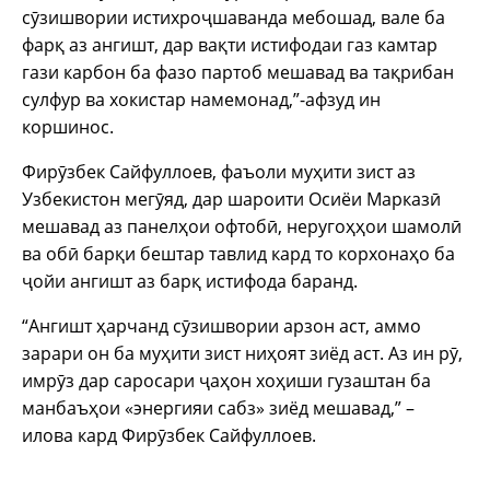
сӯзишвории истихроҷшаванда мебошад, вале ба
фарқ аз ангишт, дар вақти истифодаи газ камтар
гази карбон ба фазо партоб мешавад ва тақрибан
сулфур ва хокистар намемонад,”-афзуд ин
коршинос.
Фирӯзбек Сайфуллоев, фаъоли муҳити зист аз
Узбекистон мегӯяд, дар шароити Осиёи Марказӣ
мешавад аз панелҳои офтобӣ, неругоҳҳои шамолӣ
ва обӣ барқи бештар тавлид кард то корхонаҳо ба
ҷойи ангишт аз барқ истифода баранд.
“Ангишт ҳарчанд сӯзишвории арзон аст, аммо
зарари он ба муҳити зист ниҳоят зиёд аст. Аз ин рӯ,
имрӯз дар саросари ҷаҳон хоҳиши гузаштан ба
манбаъҳои «энергияи сабз» зиёд мешавад,” –
илова кард Фирӯзбек Сайфуллоев.