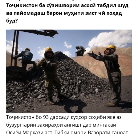
Тоҷикистон ба сӯзишвории асосӣ табдил шуд
ва пайомадаш барои муҳити зист чӣ хоҳад
буд?
Тоҷикистон бо 93 дарсади куҳсор соҳиби яке аз
бузургтарин захираҳои ангишт дар минтақаи
Осиёи Марказӣ аст. Тибқи омори Вазорати саноат