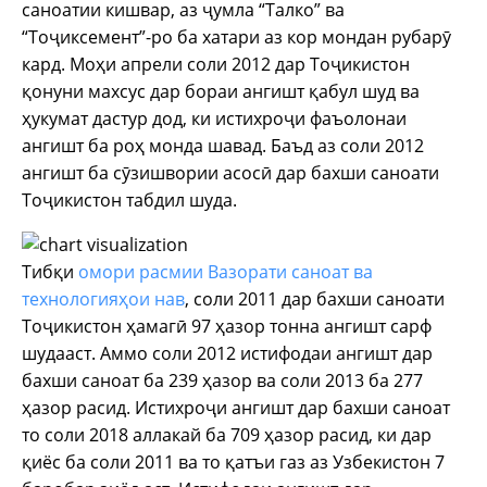
саноатии кишвар, аз ҷумла “Талко” ва
“Тоҷиксемент”-ро ба хатари аз кор мондан рубарӯ
кард. Моҳи апрели соли 2012 дар Тоҷикистон
қонуни махсус дар бораи ангишт қабул шуд ва
ҳукумат дастур дод, ки истихроҷи фаъолонаи
ангишт ба роҳ монда шавад. Баъд аз соли 2012
ангишт ба сӯзишвории асосӣ дар бахши саноати
Тоҷикистон табдил шуда.
Тибқи
омори расмии Вазорати саноат ва
технологияҳои нав
, соли 2011 дар бахши саноати
Тоҷикистон ҳамагӣ 97 ҳазор тонна ангишт сарф
шудааст. Аммо соли 2012 истифодаи ангишт дар
бахши саноат ба 239 ҳазор ва соли 2013 ба 277
ҳазор расид. Истихроҷи ангишт дар бахши саноат
то соли 2018 аллакай ба 709 ҳазор расид, ки дар
қиёс ба соли 2011 ва то қатъи газ аз Узбекистон 7