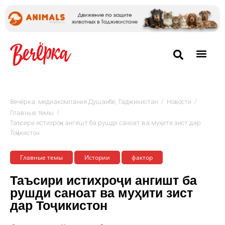
/
/
Вечёрка: медиакомпания Душанбе, Таджикистан
Новости
/
Главные темы
Таъсири истихроҷи ангишт ба рушди саноат ва муҳити зист дар
Тоҷикистон
Главные темы
Истории
фактор
Таъсири истихроҷи ангишт ба
рушди саноат ва муҳити зист
дар Тоҷикистон