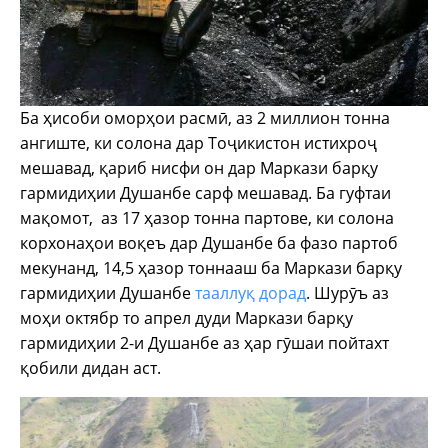
Ба ҳисоби оморҳои расмӣ, аз 2 миллион тонна
ангиште, ки солона дар Тоҷикистон истихроҷ
мешавад, қариб нисфи он дар Маркази барқу
гармидиҳии Душанбе сарф мешавад. Ба гуфтаи
мақомот, аз 17 ҳазор тонна партове, ки солона
корхонаҳои воқеъ дар Душанбе ба фазо партоб
мекунанд, 14,5 ҳазор тоннааш ба Маркази барқу
гармидиҳии Душанбе
тааллуқ дорад
. Шурӯъ аз
моҳи октябр то апрел дуди Маркази барқу
гармидиҳии 2-и Душанбе аз ҳар гӯшаи пойтахт
қобили дидан аст.