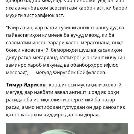
ҳаворо бадтар мекунад. Коршинос мегӯяд, ангишт
яке аз манбаъҳои асосии гази карбон аст, ки барои
муҳити зист хавфнок аст.
“Ғайр аз ин, дар вақти сӯзиши ангишт чангу дуд ва
пайвастагиҳои кимиёие ба вуҷуд меояд, ки ба
саломатии инсон зарари калон мерасонанд: онҳо
боиси нафастангӣ, бемориҳои шуш ва касалиҳои
дилу рагҳо мегарданд. Истихроҷи ангишт инчунин
заминро хароб мекунад ва обанборҳоро ифлос
месозад”, — мегӯяд Фирӯзбек Сайфуллоев.
Тимур Идрисов
, коршиноси мустақили экологӣ
мегӯяд, дар навбати аввал ангишт шояд як роҳи
расидан ба истиқлолияти энергетикӣ ба назар
расад, аммо истифодаи густурдаи он дар саноат як
қатор хатарҳои ҷиддиро дар пай дорад.