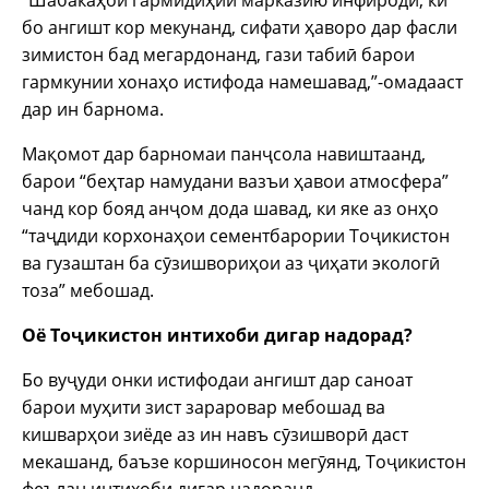
“Шабакаҳои гармидиҳии марказию инфиродӣ, ки
бо ангишт кор мекунанд, сифати ҳаворо дар фасли
зимистон бад мегардонанд, гази табиӣ барои
гармкунии хонаҳо истифода намешавад,”-омадааст
дар ин барнома.
Мақомот дар барномаи панҷсола навиштаанд,
барои “беҳтар намудани вазъи ҳавои атмосфера”
чанд кор бояд анҷом дода шавад, ки яке аз онҳо
“таҷдиди корхонаҳои сементбарории Тоҷикистон
ва гузаштан ба сӯзишвориҳои аз ҷиҳати экологӣ
тоза” мебошад.
Оё Тоҷикистон интихоби дигар надорад?
Бо вуҷуди онки истифодаи ангишт дар саноат
барои муҳити зист зараровар мебошад ва
кишварҳои зиёде аз ин навъ сӯзишворӣ даст
мекашанд, баъзе коршиносон мегӯянд, Тоҷикистон