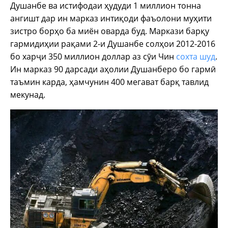
Душанбе ва истифодаи ҳудуди 1 миллион тонна
ангишт дар ин марказ интиқоди фаъолони муҳити
зистро борҳо ба миён оварда буд. Маркази барқу
гармидиҳии рақами 2-и Душанбе солҳои 2012-2016
бо харҷи 350 миллион доллар аз сӯи Чин
сохта шуд
.
Ин марказ 90 дарсади аҳолии Душанберо бо гармӣ
таъмин карда, ҳамчунин 400 мегават барқ тавлид
мекунад.