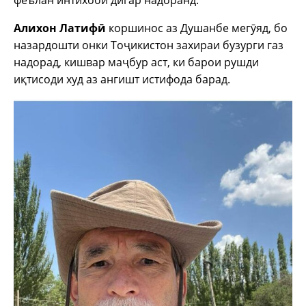
феълан интихоби дигар надоранд.
Алихон Латифӣ
коршинос аз Душанбе мегӯяд, бо
назардошти онки Тоҷикистон захираи бузурги газ
надорад, кишвар маҷбур аст, ки барои рушди
иқтисоди худ аз ангишт истифода барад.