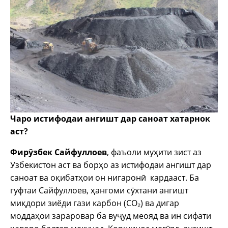
Чаро истифодаи ангишт дар саноат хатарнок
аст?
Фирӯзбек Сайфуллоев
, фаъоли муҳити зист аз
Узбекистон аст ва борҳо аз истифодаи ангишт дар
саноат ва оқибатҳои он нигаронӣ кардааст. Ба
гуфтаи Сайфуллоев, ҳангоми сӯхтани ангишт
миқдори зиёди гази карбон (CO₂) ва дигар
моддаҳои зараровар ба вуҷуд меояд ва ин сифати