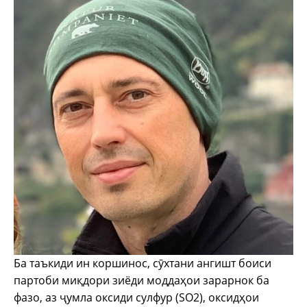
Ба таъкиди ин коршинос, сӯхтани ангишт боиси
партоби миқдори зиёди моддаҳои зарарнок ба
фазо, аз ҷумла оксиди сулфур (SO2), оксидҳои