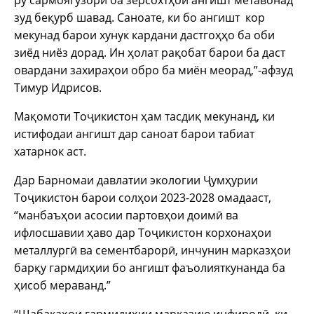
рӯ сармоягузорӣ ба зерсохтҳои ангишт метавонад
зуд беқурб шавад. Саноате, ки бо ангишт кор
мекунад барои хунук кардани дастгоҳҳо ба оби
зиёд ниёз дорад. Ин ҳолат рақобат барои ба даст
овардани захираҳои обро ба миён меорад,”-афзуд
Тимур Идрисов.
Мақомоти Тоҷикистон ҳам тасдиқ мекунанд, ки
истифодаи ангишт дар саноат барои табиат
хатарнок аст.
Дар Барномаи давлатии экологии Ҷумҳурии
Тоҷикистон барои солҳои 2023-2028 омадааст,
“манбаъҳои асосии партовҳои доимӣ ва
ифлосшавии ҳаво дар Тоҷикистон корхонаҳои
металлургӣ ва сементбарорӣ, инчунин марказҳои
барқу гармдиҳии бо ангишт фаъолияткунанда ба
ҳисоб мераванд.”