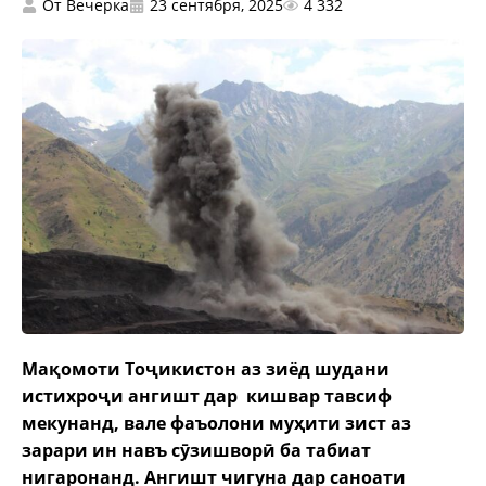
От
Вечерка
23 сентября, 2025
4 332
Мақомоти Тоҷикистон аз зиёд шудани
истихроҷи ангишт дар кишвар тавсиф
мекунанд, вале фаъолони муҳити зист аз
зарари ин навъ сӯзишворӣ ба табиат
нигаронанд. Ангишт чигуна дар саноати