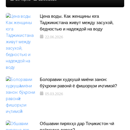
Цена воды. Как женщины юга
Таджикистана живут между засухой,
бедностью и надеждой на воду
22.06.2026
Болоравии худкушӣ миёни занон:
бӯҳрони равонӣ ё фишорҳои иҷтимоӣ?
05.03.2026
Обшавии пиряхҳо дар Тоҷикистон чӣ
паёмадҳо дорад?