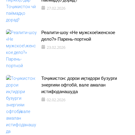
27.02.2026
Реалити-шоу «Не мужское\женское
дело?» Парень-портной
23.02.2026
Тоҷикистон: дорои иқтидори бузурги
энергияи офтобӣ, вале амалан
истифоданашуда
02.02.2026