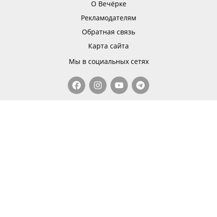
О Вечёрке
Рекламодателям
Обратная связь
Карта сайта
Мы в социальных сетях
Исключительные права на все публикуемые
материалы принадлежат ООО «Вечерний Душанбе».
При копировании или перепечатке материалов
активная гиперссылка на источник обязательна.
© 2011 — 2025, ООО «Вечерний Душанбе»
Made with
from people of Nova