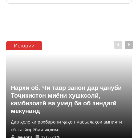
Истории
Нархи об. Чӣ тавр занон дар ҷануби
Тоҷикистон миёни хушксолӣ,
камбизоатӣ ва умед ба об зиндагӣ
мекунанд
Дар ҳоле ки роҳбарони ҷаҳон масъалаҳои амнияти
об, тағйирёбии иқлим...
Вечерка
22.06.2026