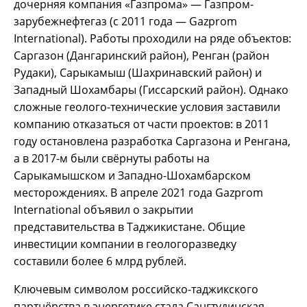
дочерняя компания «Газпрома» — Газпром-
зарубежнефтегаз (с 2011 года — Gazprom
International). Работы проходили на ряде объектов:
Саргазон (Дангаринский район), Ренган (район
Рудаки), Сарыкамыш (Шахринавский район) и
Западный Шохамбары (Гиссарский район). Однако
сложные геолого-технические условия заставили
компанию отказаться от части проектов: в 2011
году остановлена разработка Саргазона и Ренгана,
а в 2017-м были свёрнуты работы на
Сарыкамышском и Западно-Шохамбарском
месторождениях. В апреле 2021 года Gazprom
International объявил о закрытии
представительства в Таджикистане. Общие
инвестиции компании в геологоразведку
составили более 6 млрд рублей.
Ключевым символом российско-таджикского
партнёрства в энергетике стала Сангтудинская