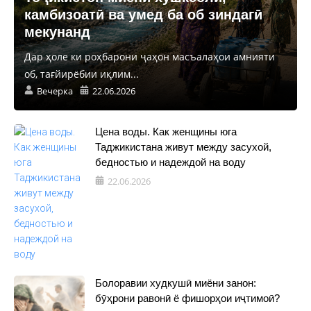
камбизоатӣ ва умед ба об зиндагӣ
мекунанд
Дар ҳоле ки роҳбарони ҷаҳон масъалаҳои амнияти
об, тағйирёбии иқлим...
Вечерка
22.06.2026
Цена воды. Как женщины юга
Таджикистана живут между засухой,
бедностью и надеждой на воду
22.06.2026
Болоравии худкушӣ миёни занон:
бӯҳрони равонӣ ё фишорҳои иҷтимоӣ?