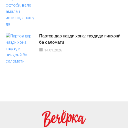
Партов дар назди хона: таҳдиди пинҳонӣ
ба саломатӣ
14.01.2026