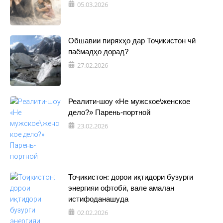
05.03.2026
Обшавии пиряхҳо дар Тоҷикистон чӣ
паёмадҳо дорад?
27.02.2026
Реалити-шоу «Не мужское\женское
дело?» Парень-портной
23.02.2026
Тоҷикистон: дорои иқтидори бузурги
энергияи офтобӣ, вале амалан
истифоданашуда
02.02.2026