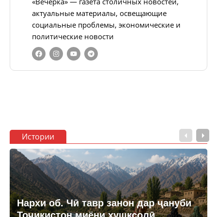
«Вечёрка» — газета столичных новостей,
актуальные материалы, освещающие
социальные проблемы, экономические и
политические новости
Истории
Нархи об. Чӣ тавр занон дар ҷануби
Тоҷикистон миёни хушксолӣ,