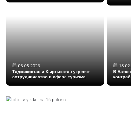
06.05.2026
18.02.20
Таджикистан и Кыргызстан укрепят
В Баткене 
сотрудничество в сфере туризма
контрабан