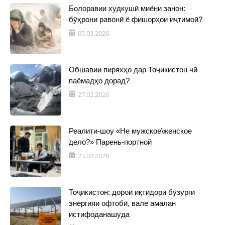
Болоравии худкушӣ миёни занон:
бӯҳрони равонӣ ё фишорҳои иҷтимоӣ?
05.03.2026
Обшавии пиряхҳо дар Тоҷикистон чӣ
паёмадҳо дорад?
27.02.2026
Реалити-шоу «Не мужское\женское
дело?» Парень-портной
23.02.2026
Тоҷикистон: дорои иқтидори бузурги
энергияи офтобӣ, вале амалан
истифоданашуда