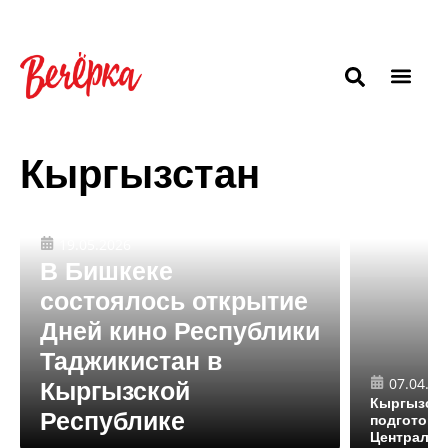
Кыргызстан
19.05.2026
В Бишкеке
состоялось открытие
Дней кино Республики
Таджикистан в
07.04.20
Кыргызской
Кыргызста
Республике
подготовки
Центральн