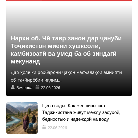
Нархи об. Чӣ тавр занон дар ҷануби
Тоҷикистон миёни хушксолӣ,
камбизоатӣ ва умед ба об зиндагӣ
мекунанд
Дар ҳоле ки роҳбарони ҷаҳон масъалаҳои амнияти
об, тағйирёбии иқлим...
Вечерка
22.06.2026
Цена воды. Как женщины юга
Таджикистана живут между засухой,
бедностью и надеждой на воду
22.06.2026