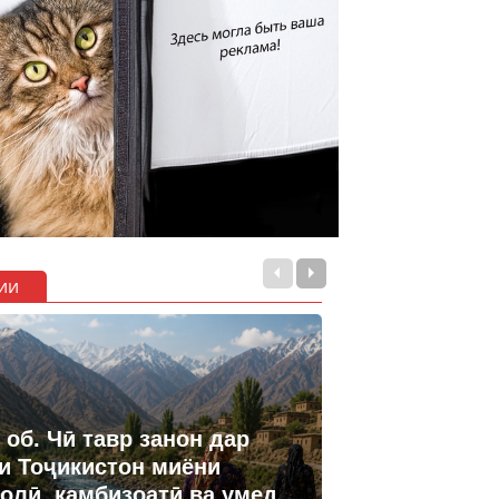
ии
 об. Чӣ тавр занон дар
и Тоҷикистон миёни
олӣ, камбизоатӣ ва умед