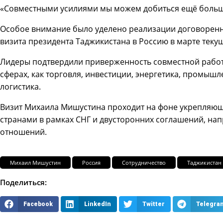
«Совместными усилиями мы можем добиться ещё больш
Особое внимание было уделено реализации договоренно
визита президента Таджикистана в Россию в марте текущ
Лидеры подтвердили приверженность совместной работ
сферах, как торговля, инвестиции, энергетика, промышле
логистика.
Визит Михаила Мишустина проходит на фоне укрепляющ
странами в рамках СНГ и двусторонних соглашений, на
отношений.
Михаил Мишустин
Россия
Сотрудничество
Таджикистан
Поделиться:
Facebook
LinkedIn
Twitter
Telegra