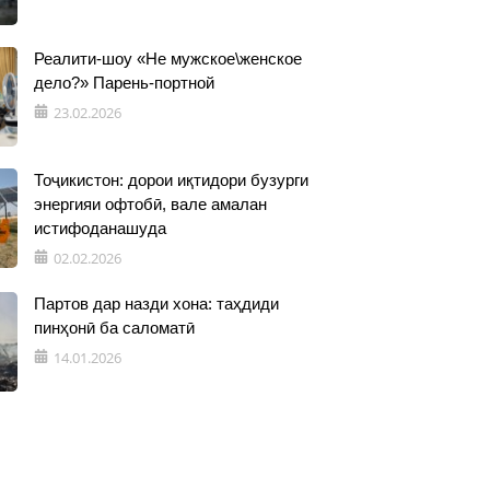
Реалити-шоу «Не мужское\женское
дело?» Парень-портной
23.02.2026
Тоҷикистон: дорои иқтидори бузурги
энергияи офтобӣ, вале амалан
истифоданашуда
02.02.2026
Партов дар назди хона: таҳдиди
пинҳонӣ ба саломатӣ
14.01.2026