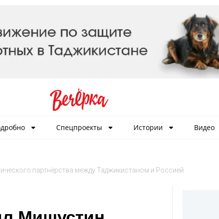
дробно
Спецпроекты
Истории
Видео
гического партнёрства между Таджикистаном и Россией
ил Мишустин