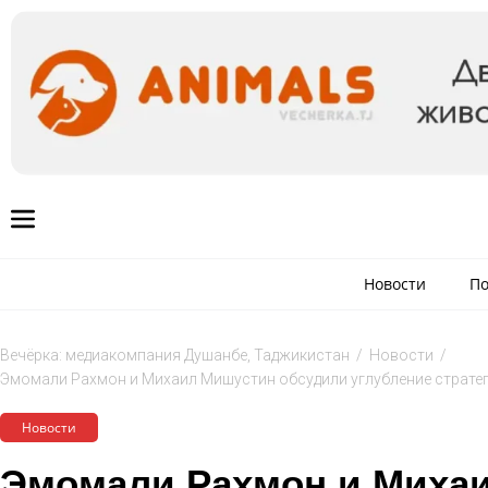
Новости
По
Вечёрка: медиакомпания Душанбе, Таджикистан
/
Новости
/
Эмомали Рахмон и Михаил Мишустин обсудили углубление страте
Новости
Эмомали Рахмон и Миха