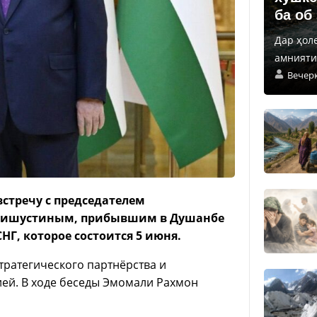
ба об
Дар ҳол
амнияти 
Вечер
стречу с председателем
 Мишустиным, прибывшим в Душанбе
НГ, которое состоится 5 июня.
ратегического партнёрства и
ей. В ходе беседы Эмомали Рахмон