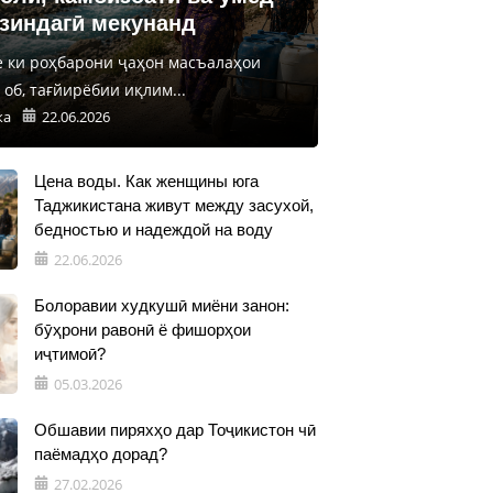
 зиндагӣ мекунанд
е ки роҳбарони ҷаҳон масъалаҳои
об, тағйирёбии иқлим...
ка
22.06.2026
Цена воды. Как женщины юга
Таджикистана живут между засухой,
бедностью и надеждой на воду
22.06.2026
Болоравии худкушӣ миёни занон:
бӯҳрони равонӣ ё фишорҳои
иҷтимоӣ?
05.03.2026
Обшавии пиряхҳо дар Тоҷикистон чӣ
паёмадҳо дорад?
27.02.2026