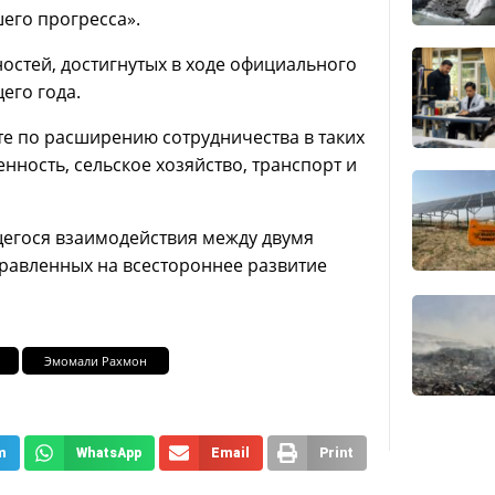
его прогресса».
стей, достигнутых в ходе официального
его года.
е по расширению сотрудничества в таких
нность, сельское хозяйство, транспорт и
егося взаимодействия между двумя
правленных на всестороннее развитие
Эмомали Рахмон
m
WhatsApp
Email
Print