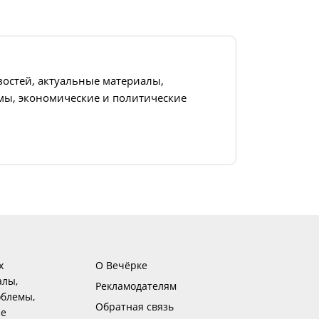
востей, актуальные материалы,
ы, экономические и политические
х
О Вечёрке
алы,
Рекламодателям
блемы,
Обратная связь
ие