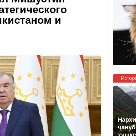
атегического
икистаном и
Истор
Нархи
ҷануб
хушкс