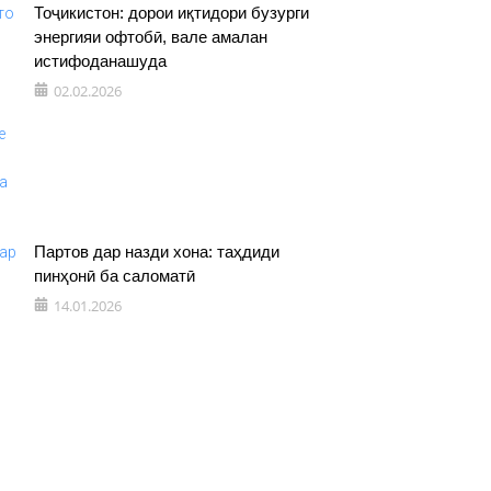
Тоҷикистон: дорои иқтидори бузурги
энергияи офтобӣ, вале амалан
истифоданашуда
02.02.2026
Партов дар назди хона: таҳдиди
пинҳонӣ ба саломатӣ
14.01.2026