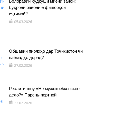
Болоравии худкушӣ миёни занон:
бӯҳрони равонӣ ё фишорҳои
иҷтимоӣ?
05.03.2026
Обшавии пиряхҳо дар Тоҷикистон чӣ
паёмадҳо дорад?
27.02.2026
Реалити-шоу «Не мужское\женское
дело?» Парень-портной
23.02.2026