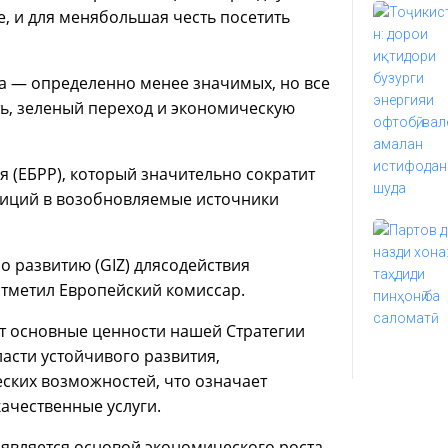
, и для менябольшая честь посетить
ва — определенно менее значимых, но все
ь, зеленый переход и экономическую
 (ЕБРР), который значительно сократит
тиций в возобновляемые источники
о развитию (GIZ) длясодействия
отметил Европейский комиссар.
т основные ценности нашей Стратегии
ласти устойчивого развития,
ких возможностей, что означает
качественные услуги.
является основой экономического роста.