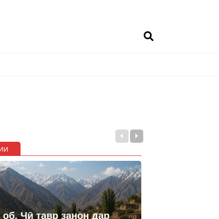
ии
 об. Чӣ тавр занон дар