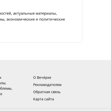
востей, актуальные материалы,
ы, экономические и политические
х
О Вечёрке
алы,
Рекламодателям
блемы,
Обратная связь
ие
Карта сайта