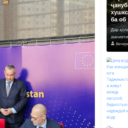
ҷануб
хушкс
ба об
Дар ҳол
амнияти 
Вечер