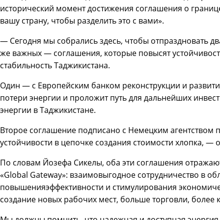
исторический момент достижения соглашения о границе
вашу страну, чтобы разделить это с вами».
— Сегодня мы собрались здесь, чтобы отпраздновать д
же важных — соглашения, которые повысят устойчивост
стабильность Таджикистана.
Один — с Европейским банком реконструкции и развития
потери энергии и проложит путь для дальнейших инвес
энергии в Таджикистане.
Второе соглашение подписано с Немецким агентством п
устойчивости в цепочке создания стоимости хлопка, — 
По словам Йозефа Сикелы, оба эти соглашения отражаю
«Global Gateway»: взаимовыгодное сотрудничество в об
повышенияэффективности и стимулирования экономичес
создание новых рабочих мест, больше торговли, более 
Мы должны помнить, что надежная и доступная энергия 