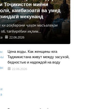
и Тоҷикистон миёни
олӣ, камбизоатӣ ва умед
 зиндагӣ мекунанд
е ки роҳбарони ҷаҳон масъалаҳои
об, тағйирёбии иқлим...
ка
22.06.2026
Цена воды. Как женщины юга
Таджикистана живут между засухой,
бедностью и надеждой на воду
22.06.2026