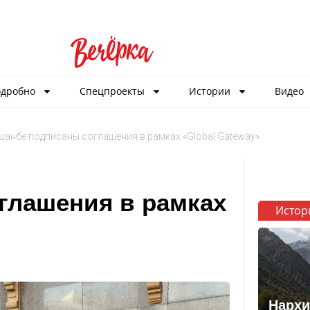
дробно
Спецпроекты
Истории
Видео
шанбе подписаны соглашения в рамках «Global Gateway»
глашения в рамках
Истор
Нархи