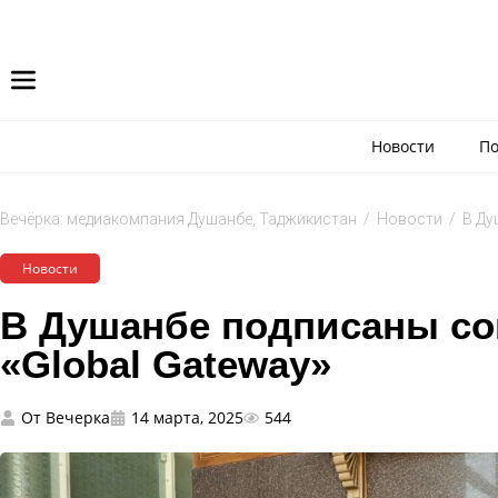
Новости
По
Вечёрка: медиакомпания Душанбе, Таджикистан
/
Новости
/
В Ду
Новости
В Душанбе подписаны со
«Global Gateway»
От
Вечерка
14 марта, 2025
544