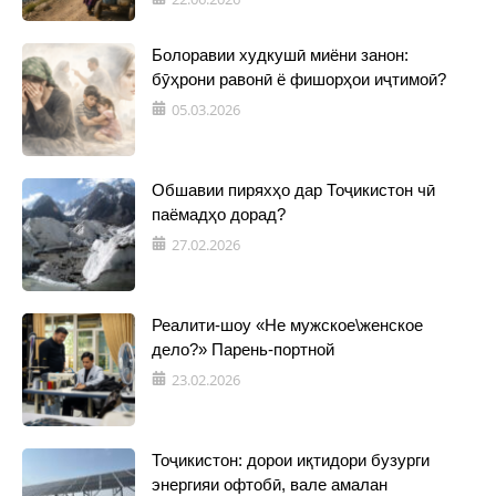
Болоравии худкушӣ миёни занон:
бӯҳрони равонӣ ё фишорҳои иҷтимоӣ?
05.03.2026
Обшавии пиряхҳо дар Тоҷикистон чӣ
паёмадҳо дорад?
27.02.2026
Реалити-шоу «Не мужское\женское
дело?» Парень-портной
23.02.2026
Тоҷикистон: дорои иқтидори бузурги
энергияи офтобӣ, вале амалан