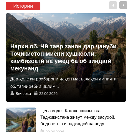
Истории
Нархи об. Чӣ тавр занон дар ҷануби
Тоҷикистон миёни хушксолӣ,
камбизоатӣ ва умед ба об зиндагӣ
мекунанд
Дар ҳоле ки роҳбарони ҷаҳон масъалаҳои амнияти
об, тағйирёбии иқлим...
Вечерка
22.06.2026
Цена воды. Как женщины юга
Таджикистана живут между засухой,
бедностью и надеждой на воду
22.06.2026