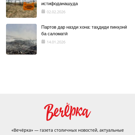
истифоданашуда
02.02.2026
Партов дар назди хона: таҳдиди пинҳонӣ
ба саломатӣ
14.01.2026
«Вечёрка» — газета столичных новостей, актуальные