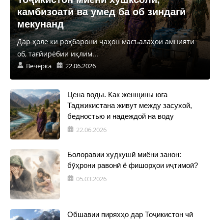
камбизоатӣ ва умед ба об зиндагӣ
мекунанд
Дар ҳоле ки роҳбарони ҷаҳон масъалаҳои амнияти
об, тағйирёбии иқлим...
Вечерка
22.06.2026
Цена воды. Как женщины юга
Таджикистана живут между засухой,
бедностью и надеждой на воду
22.06.2026
Болоравии худкушӣ миёни занон:
бӯҳрони равонӣ ё фишорҳои иҷтимоӣ?
05.03.2026
Обшавии пиряхҳо дар Тоҷикистон чӣ