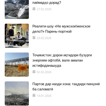
паёмадҳо дорад?
27.02.2026
Реалити-шоу «Не мужское\женское
дело?» Парень-портной
23.02.2026
Тоҷикистон: дорои иқтидори бузурги
энергияи офтобӣ, вале амалан
истифоданашуда
02.02.2026
Партов дар назди хона: таҳдиди пинҳонӣ
ба саломатӣ
14.01.2026