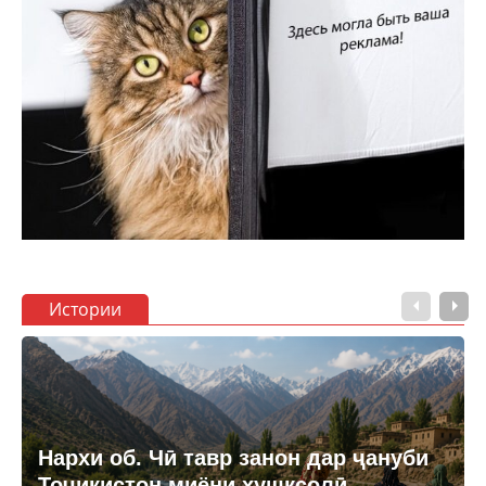
Истории
Нархи об. Чӣ тавр занон дар ҷануби
Тоҷикистон миёни хушксолӣ,