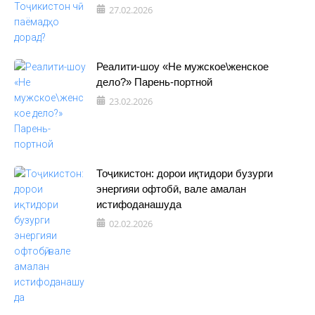
27.02.2026
Реалити-шоу «Не мужское\женское
дело?» Парень-портной
23.02.2026
Тоҷикистон: дорои иқтидори бузурги
энергияи офтобӣ, вале амалан
истифоданашуда
02.02.2026