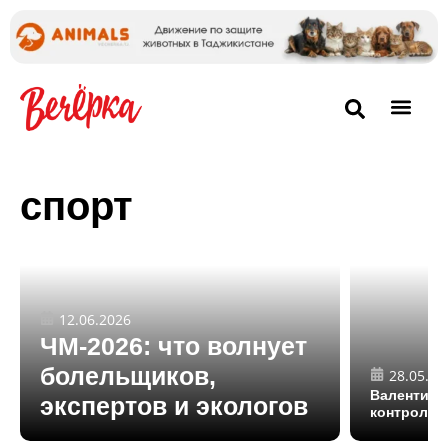
спорт
12.06.2026
ЧМ-2026: что волнует
болельщиков,
28.05.20
Валентина
экспертов и экологов
контроля 