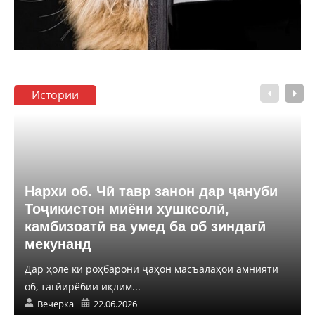
Истории
Нархи об. Чӣ тавр занон дар ҷануби
Тоҷикистон миёни хушксолӣ,
камбизоатӣ ва умед ба об зиндагӣ
мекунанд
Дар ҳоле ки роҳбарони ҷаҳон масъалаҳои амнияти
об, тағйирёбии иқлим...
Вечерка
22.06.2026