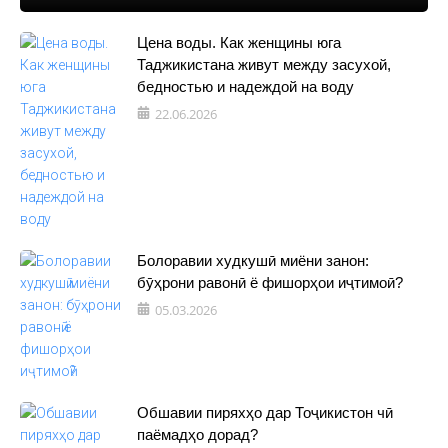
Цена воды. Как женщины юга
Таджикистана живут между засухой,
бедностью и надеждой на воду
22.06.2026
Болоравии худкушӣ миёни занон:
бӯҳрони равонӣ ё фишорҳои иҷтимоӣ?
05.03.2026
Обшавии пиряхҳо дар Тоҷикистон чӣ
паёмадҳо дорад?