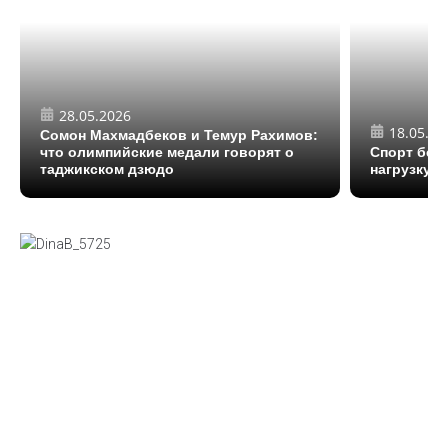
28.05.2026
18.05.20
Сомон Махмадбеков и Темур Рахимов:
что олимпийские медали говорят о
Спорт без 
таджикском дзюдо
нагрузку в