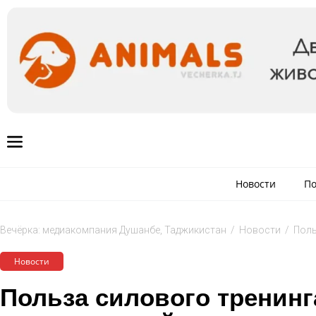
Новости
По
Вечёрка: медиакомпания Душанбе, Таджикистан
/
Новости
/
Поль
Новости
Польза силового тренинг