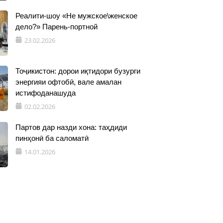
Реалити-шоу «Не мужское\женское
дело?» Парень-портной
23.02.2026
Тоҷикистон: дорои иқтидори бузурги
энергияи офтобӣ, вале амалан
истифоданашуда
02.02.2026
Партов дар назди хона: таҳдиди
пинҳонӣ ба саломатӣ
14.01.2026