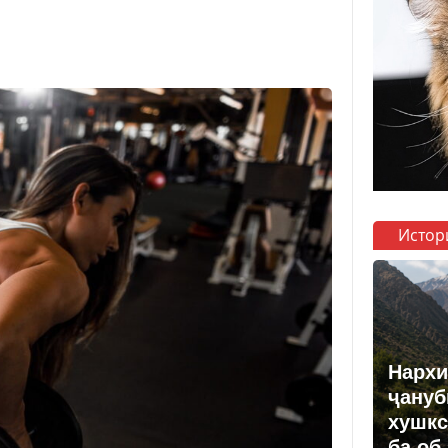
Истор
Нархи
ҷануб
хушкс
ба об