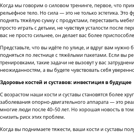
Когда мы говорим о силовом тренинге, первое, что при
рельефное тело. Но сила — это не только эстетика. Это 
поднять тяжёлую сумку с продуктами, переставить мебе
просто играть с детьми, не чувствуя усталости после пе
вас не просто сильнее, он делает вас более приспособ
Представьте, что вы идёте по улице, и вдруг вам нужно
подняться по лестнице с тяжёлыми пакетами. Если вы 
тренировками, такие задачи не вызовут у вас затруднен
неожиданностям, а вы будете чувствовать себя уверенно
Здоровье костей и суставов: инвестиция в будущее
С возрастом наши кости и суставы становятся более хру
заболевания опорно-двигательного аппарата — это реа
многие люди после 40–50 лет. Но хорошая новость в то
снизить риск этих проблем.
Когда вы поднимаете тяжести, ваши кости и суставы пол