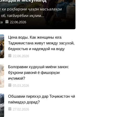
е ки роҳбарони ҷаҳон масъалаҳои
об, тағйирёбии иқлим...
ка
22.06.2026
Цена воды. Как женщины юга
Таджикистана живут между засухой,
бедностью и надеждой на воду
22.06.2026
Болоравии худкушӣ миёни занон:
бӯҳрони равонӣ ё фишорҳои
иҷтимоӣ?
05.03.2026
Обшавии пиряхҳо дар Тоҷикистон чӣ
паёмадҳо дорад?
27.02.2026