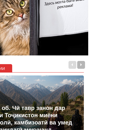
ии
 об. Чӣ тавр занон дар
и Тоҷикистон миёни
олӣ, камбизоатӣ ва умед
 зиндагӣ мекунанд