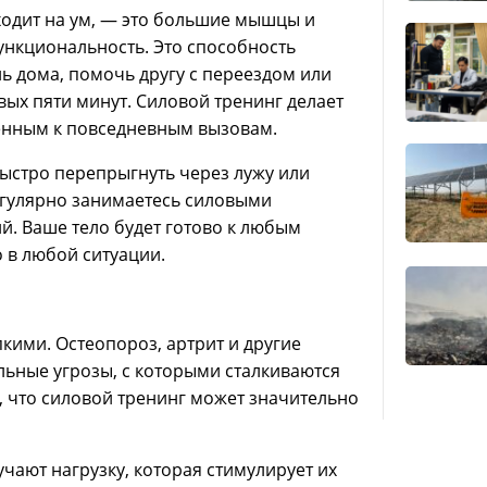
ходит на ум, — это большие мышцы и
функциональность. Это способность
ль дома, помочь другу с переездом или
рвых пяти минут. Силовой тренинг делает
ленным к повседневным вызовам.
 быстро перепрыгнуть через лужу или
регулярно занимаетесь силовыми
ий. Ваше тело будет готово к любым
 в любой ситуации.
пкими. Остеопороз, артрит и другие
льные угрозы, с которыми сталкиваются
м, что силовой тренинг может значительно
учают нагрузку, которая стимулирует их