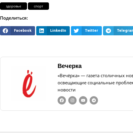
здоровье
спорт
Поделиться:
Facebook
LinkedIn
Twitter
Telegra
Вечерка
«Вечёрка» — газета столичных но
освещающие социальные проблем
новости