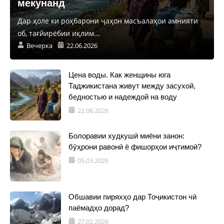
мекунанд
Дар ҳоле ки роҳбарони ҷаҳон масъалаҳои амнияти
об, тағйирёбии иқлим...
Вечерка
22.06.2026
Цена воды. Как женщины юга
Таджикистана живут между засухой,
бедностью и надеждой на воду
22.06.2026
Болоравии худкушӣ миёни занон:
бӯҳрони равонӣ ё фишорҳои иҷтимоӣ?
05.03.2026
Обшавии пиряхҳо дар Тоҷикистон чӣ
паёмадҳо дорад?
27.02.2026