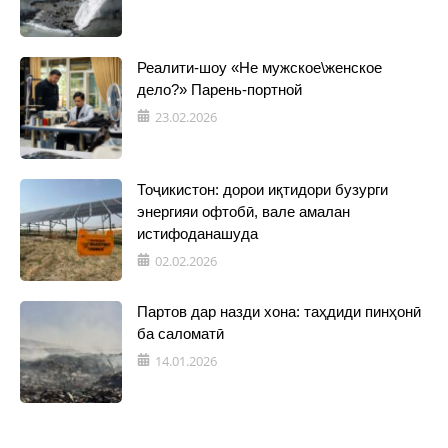
Реалити-шоу «Не мужское\женское
дело?» Парень-портной
23.02.2026
Тоҷикистон: дорои иқтидори бузурги
энергияи офтобӣ, вале амалан
истифоданашуда
02.02.2026
Партов дар назди хона: таҳдиди пинҳонӣ
ба саломатӣ
14.01.2026