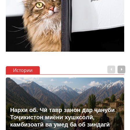
Истории
Нархи об. Чӣ тавр занон дар ҷануби
Тоҷикистон миёни хушксолӣ,
камбизоатӣ ва умед ба об зиндагӣ