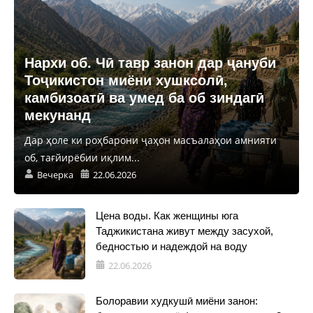
Нархи об. Чӣ тавр занон дар ҷануби
Тоҷикистон миёни хушксолӣ,
камбизоатӣ ва умед ба об зиндагӣ
мекунанд
Дар ҳоле ки роҳбарони ҷаҳон масъалаҳои амнияти
об, тағйирёбии иқлим...
Вечерка
22.06.2026
Цена воды. Как женщины юга
Таджикистана живут между засухой,
бедностью и надеждой на воду
22.06.2026
Болоравии худкушӣ миёни занон: