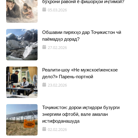
бӯҳрони равонӣ ё фишорҳои иҷтимоӣ?
05.03.2026
Обшавии пиряхҳо дар Тоҷикистон чӣ
паёмадҳо дорад?
27.02.2026
Реалити-шоу «Не мужское\женское
дело?» Парень-портной
23.02.2026
Тоҷикистон: дорои иқтидори бузурги
энергияи офтобӣ, вале амалан
истифоданашуда
02.02.2026