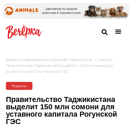
/
/
Вечёрка: медиакомпания Душанбе, Таджикистан
Новости
Правительство Таджикистана выделит 150 млн сомони для
уставного капитала Рогунской ГЭС
Новости
Правительство Таджикистана
выделит 150 млн сомони для
уставного капитала Рогунской
ГЭС