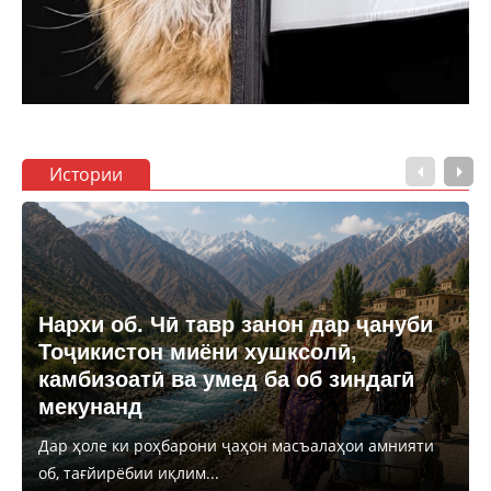
Истории
Нархи об. Чӣ тавр занон дар ҷануби
Тоҷикистон миёни хушксолӣ,
камбизоатӣ ва умед ба об зиндагӣ
мекунанд
Дар ҳоле ки роҳбарони ҷаҳон масъалаҳои амнияти
об, тағйирёбии иқлим...