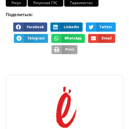
Рогун
Рогунская ГЭС
Таджикистан
Поделиться:
Facebook
LinkedIn
Twitter
Telegram
WhatsApp
Email
Print