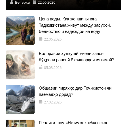
Вечерка
22.06.2026
Цена воды. Как женщины юга
Таджикистана живут между засухой,
бедностью и надеждой на воду
22.06.2026
Болоравии худкушӣ миёни занон:
бӯҳрони равонӣ ё фишорҳои иҷтимоӣ?
05.03.2026
Обшавии пиряхҳо дар Тоҷикистон чӣ
паёмадҳо дорад?
27.02.2026
Реалити-шоу «Не мужское\женское