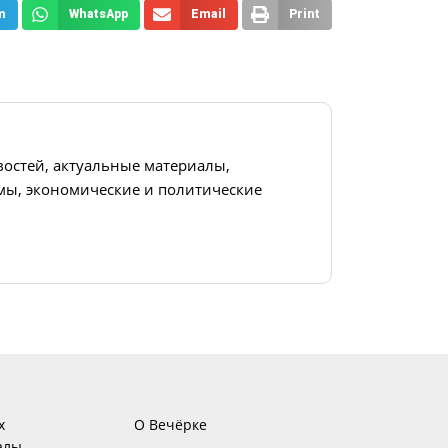
m
WhatsApp
Email
Print
востей, актуальные материалы,
ы, экономические и политические
х
О Вечёрке
алы,