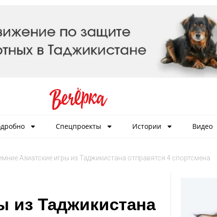
дробно
Спецпроекты
Истории
Видео
имние Азиатские игры из Таджикистана отправятся 4 спортсмена
ы из Таджикистана