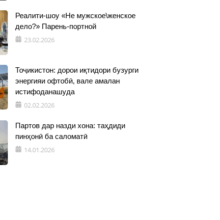
Реалити-шоу «Не мужское\женское
дело?» Парень-портной
23.02.2026
Тоҷикистон: дорои иқтидори бузурги
энергияи офтобӣ, вале амалан
истифоданашуда
02.02.2026
Партов дар назди хона: таҳдиди
пинҳонӣ ба саломатӣ
14.01.2026