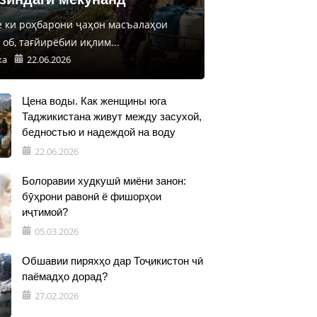
е ки роҳбарони ҷаҳон масъалаҳои
об, тағйирёбии иқлим...
ка
22.06.2026
Цена воды. Как женщины юга
Таджикистана живут между засухой,
бедностью и надеждой на воду
22.06.2026
Болоравии худкушӣ миёни занон:
бӯҳрони равонӣ ё фишорҳои
иҷтимоӣ?
05.03.2026
Обшавии пиряхҳо дар Тоҷикистон чӣ
паёмадҳо дорад?
27.02.2026