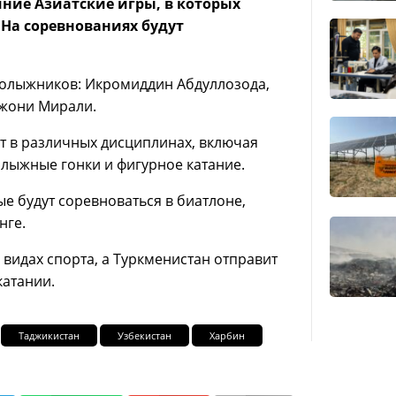
имние Азиатские игры, в которых
. На соревнованиях будут
рнолыжников: Икромиддин Абдуллозода,
жони Мирали.
ят в различных дисциплинах, включая
 лыжные гонки и фигурное катание.
е будут соревноваться в биатлоне,
нге.
 видах спорта, а Туркменистан отправит
катании.
Таджикистан
Узбекистан
Харбин