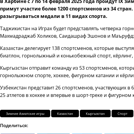
В Харбине с 7 по 14 февраля 2025 года пройдут IX з
примут участие более 1200 спортсменов из 34 стран
разыгрываться медали в 11 видах спорта.
Таджикистан на Играх будет представлять четверка го
Махмадраджаб Холиков, Саидашраф Эшонов и Маъруфд
Казахстан делегирует 138 спортсменов, которые выступ
биатлон, горнолыжный и конькобежный спорт, кёрлинг,
Кыргызстан отправит команду из 53 спортсменов, которы
горнолыжном спорте, хоккее, фигурном катании и кёрли
Узбекистан представит 26 спортсменов, участвующих в 6
25 атлетов в хоккее и впервые в шорт-треке и фигурном 
Зимние Азиатские игры
Казахстан
Кыргызстан
Спорт
Поделиться: