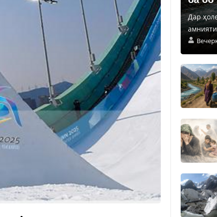
Дар ҳол
амнияти 
Вечер