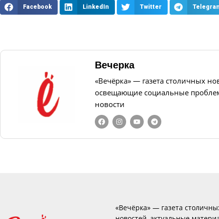
Facebook
LinkedIn
Twitter
Telegra
Вечерка
«Вечёрка» — газета столичных но
освещающие социальные проблем
новости
«Вечёрка» — газета столичны
новостей, актуальные матери