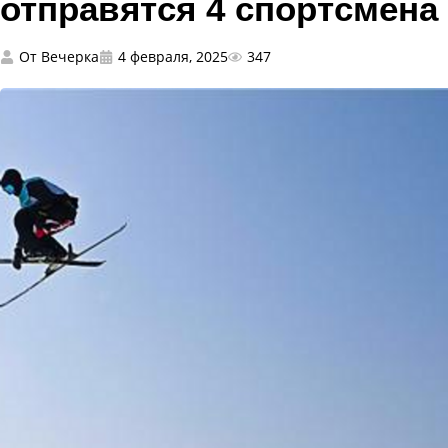
отправятся 4 спортсмена
От
Вечерка
4 февраля, 2025
347