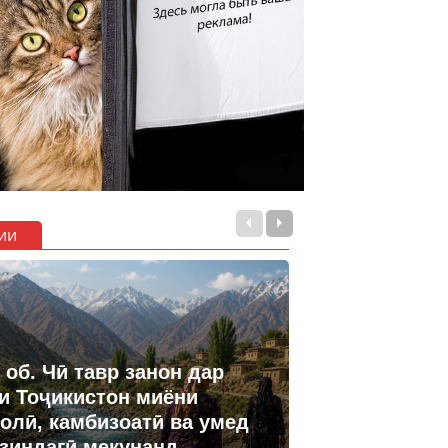
ии
 об. Чӣ тавр занон дар
и Тоҷикистон миёни
олӣ, камбизоатӣ ва умед
 зиндагӣ мекунанд