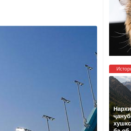
Истор
Нархи
ҷануб
хушкс
ба об