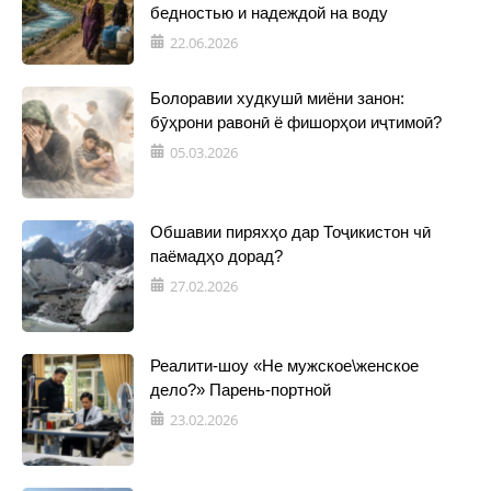
бедностью и надеждой на воду
22.06.2026
Болоравии худкушӣ миёни занон:
бӯҳрони равонӣ ё фишорҳои иҷтимоӣ?
05.03.2026
Обшавии пиряхҳо дар Тоҷикистон чӣ
паёмадҳо дорад?
27.02.2026
Реалити-шоу «Не мужское\женское
дело?» Парень-портной
23.02.2026