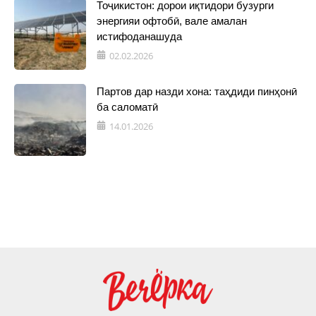
Тоҷикистон: дорои иқтидори бузурги
энергияи офтобӣ, вале амалан
истифоданашуда
02.02.2026
Партов дар назди хона: таҳдиди пинҳонӣ
ба саломатӣ
14.01.2026