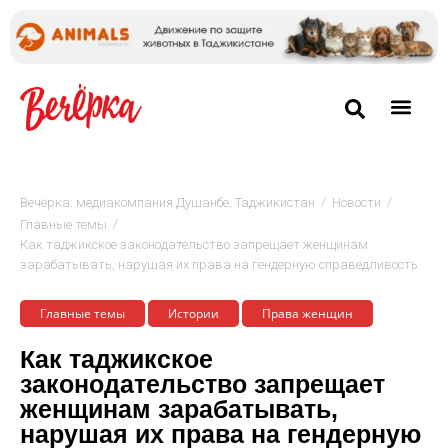
/
/
Вечёрка: медиакомпания Душанбе, Таджикистан
Новости
/
Главные темы
Как таджикское законодательство запрещает женщинам
зарабатывать, нарушая их права на гендерную справедливость
Главные темы
Истории
Права женщин
Как таджикское
законодательство запрещает
женщинам зарабатывать,
нарушая их права на гендерную