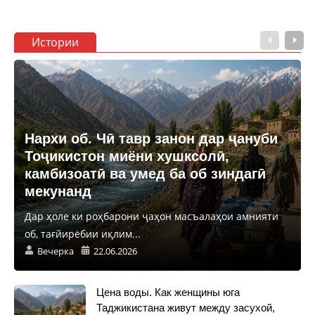
Истории
Нархи об. Чӣ тавр занон дар ҷануби
Тоҷикистон миёни хушксолӣ,
камбизоатӣ ва умед ба об зиндагӣ
мекунанд
Дар ҳоле ки роҳбарони ҷаҳон масъалаҳои амнияти
об, тағйирёбии иқлим...
Вечерка
22.06.2026
Цена воды. Как женщины юга
Таджикистана живут между засухой,