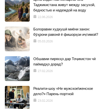
Таджикистана живут между засухой,
бедностью и надеждой на воду
22.06.2026
Болоравии худкушӣ миёни занон:
бӯҳрони равонӣ ё фишорҳои иҷтимоӣ?
05.03.2026
Обшавии пиряхҳо дар Тоҷикистон чӣ
паёмадҳо дорад?
27.02.2026
Реалити-шоу «Не мужское\женское
дело?» Парень-портной
23.02.2026