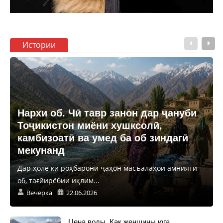
Истории
Нархи об. Чӣ тавр занон дар ҷануби
Тоҷикистон миёни хушксолӣ,
камбизоатӣ ва умед ба об зиндагӣ
мекунанд
Дар ҳоле ки роҳбарони ҷаҳон масъалаҳои амнияти
об, тағйирёбии иқлим...
Вечерка
22.06.2026
Цена воды. Как женщины юга