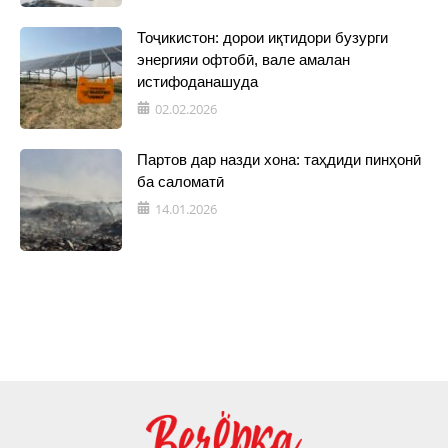
Тоҷикистон: дорои иқтидори бузурги
энергияи офтобӣ, вале амалан
истифоданашуда
02.02.2026
Партов дар назди хона: таҳдиди пинҳонӣ
ба саломатӣ
14.01.2026