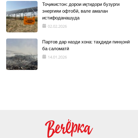
Тоҷикистон: дорои иқтидори бузурги
энергияи офтобӣ, вале амалан
истифоданашуда
02.02.2026
Партов дар назди хона: таҳдиди пинҳонӣ
ба саломатӣ
14.01.2026