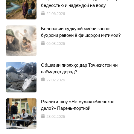
бедностью и надеждой на воду
22.06.2026
Болоравии худкушӣ миёни занон:
бӯҳрони равонӣ ё фишорҳои иҷтимоӣ?
05.03.2026
Обшавии пиряхҳо дар Тоҷикистон чӣ
паёмадҳо дорад?
27.02.2026
Реалити-шоу «Не мужское\женское
дело?» Парень-портной
23.02.2026