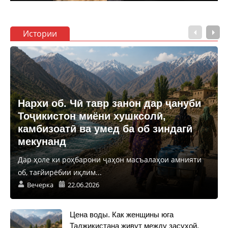
Истории
Нархи об. Чӣ тавр занон дар ҷануби
Тоҷикистон миёни хушксолӣ,
камбизоатӣ ва умед ба об зиндагӣ
мекунанд
Дар ҳоле ки роҳбарони ҷаҳон масъалаҳои амнияти
об, тағйирёбии иқлим...
Вечерка
22.06.2026
Цена воды. Как женщины юга
Таджикистана живут между засухой,