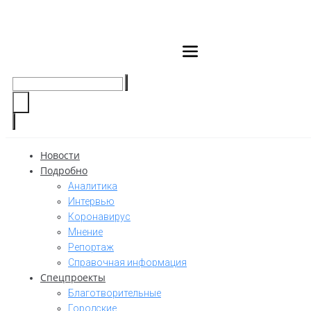
Перейти
к
контенту
Поиск
…
Новости
Подробно
Аналитика
Интервью
Коронавирус
Мнение
Репортаж
Cправочная информация
Спецпроекты
Благотворительные
Городские