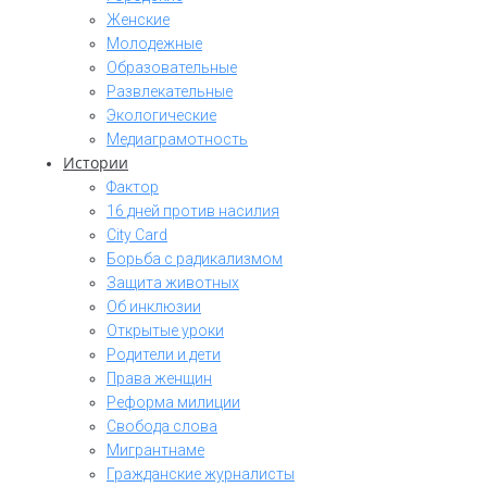
Женские
Молодежные
Образовательные
Развлекательные
Экологические
Медиаграмотность
Истории
Фактор
16 дней против насилия
City Card
Борьба с радикализмом
Защита животных
Об инклюзии
Открытые уроки
Родители и дети
Права женщин
Реформа милиции
Свобода слова
Мигрантнаме
Гражданские журналисты