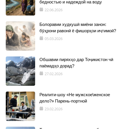
бедностью и надеждой на воду
22.06.2026
Болоравии худкушӣ миёни занон:
бӯҳрони равонӣ ё фишорҳои иҷтимоӣ?
05.03.2026
Обшавии пиряхҳо дар Тоҷикистон чӣ
паёмадҳо дорад?
27.02.2026
Реалити-шоу «Не мужское\женское
дело?» Парень-портной
23.02.2026