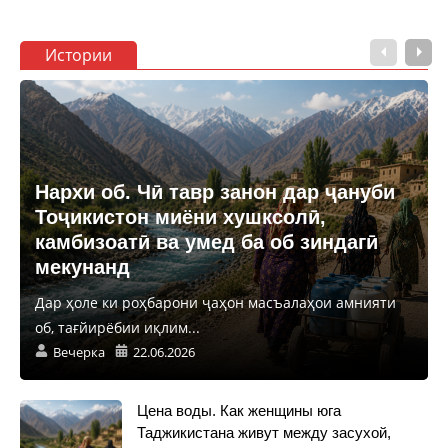
Истории
Нархи об. Чӣ тавр занон дар ҷануби
Тоҷикистон миёни хушксолӣ,
камбизоатӣ ва умед ба об зиндагӣ
мекунанд
Дар ҳоле ки роҳбарони ҷаҳон масъалаҳои амнияти
об, тағйирёбии иқлим...
Вечерка
22.06.2026
Цена воды. Как женщины юга
Таджикистана живут между засухой,