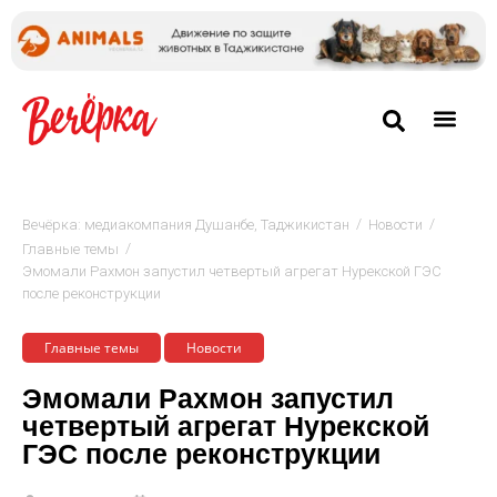
/
/
Вечёрка: медиакомпания Душанбе, Таджикистан
Новости
/
Главные темы
Эмомали Рахмон запустил четвертый агрегат Нурекской ГЭС
после реконструкции
Главные темы
Новости
Эмомали Рахмон запустил
четвертый агрегат Нурекской
ГЭС после реконструкции