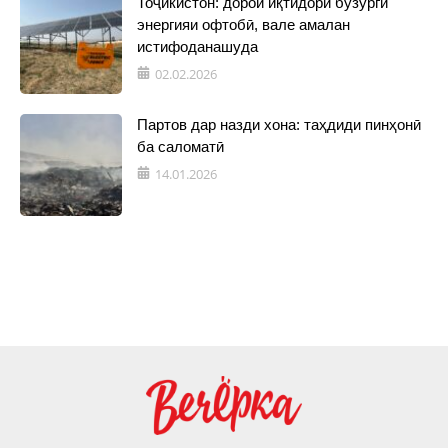
Тоҷикистон: дорои иқтидори бузурги
энергияи офтобӣ, вале амалан
истифоданашуда
02.02.2026
Партов дар назди хона: таҳдиди пинҳонӣ
ба саломатӣ
14.01.2026