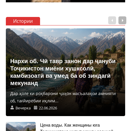
Истории
Нархи об. Чӣ тавр занон дар ҷануби
Тоҷикистон миёни хушксолӣ,
камбизоатӣ ва умед ба об зиндагӣ
мекунанд
Дар ҳоле ки роҳбарони ҷаҳон масъалаҳои амнияти
об, тағйирёбии иқлим...
Вечерка
22.06.2026
Цена воды. Как женщины юга