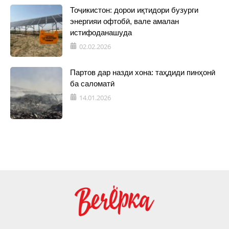
Тоҷикистон: дорои иқтидори бузурги
энергияи офтобӣ, вале амалан
истифоданашуда
02.02.2026
Партов дар назди хона: таҳдиди пинҳонӣ
ба саломатӣ
14.01.2026