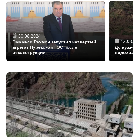
30.08.2024
12.08.20
Эмомали Рахмон запустил четвертый
агрегат Нурекской ГЭС после
До нужной
реконструкции
водохрани