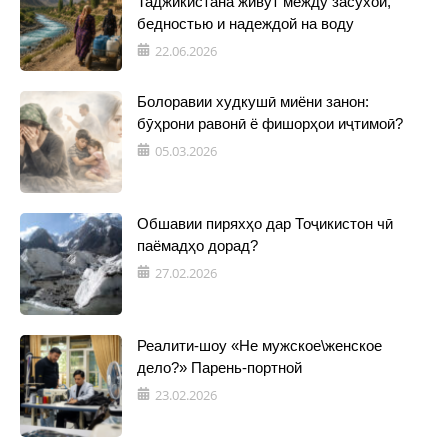
Таджикистана живут между засухой,
бедностью и надеждой на воду
22.06.2026
Болоравии худкушӣ миёни занон:
бӯҳрони равонӣ ё фишорҳои иҷтимоӣ?
05.03.2026
Обшавии пиряхҳо дар Тоҷикистон чӣ
паёмадҳо дорад?
27.02.2026
Реалити-шоу «Не мужское\женское
дело?» Парень-портной
23.02.2026