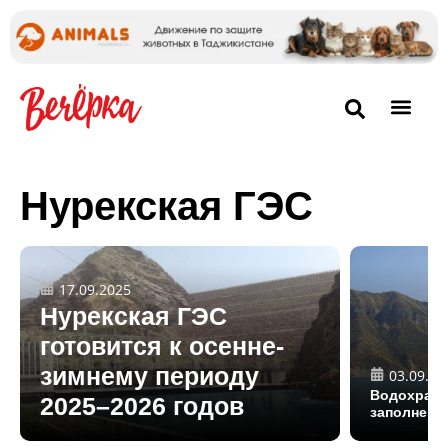
Нурекская ГЭС
17.09.2025
Нурекская ГЭС
готовится к осенне-
зимнему периоду
03.09.20
Водохрани
2025–2026 годов
заполнено