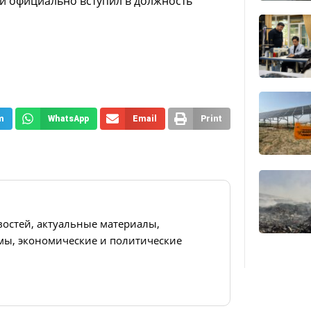
и официально вступил в должность
m
WhatsApp
Email
Print
востей, актуальные материалы,
ы, экономические и политические