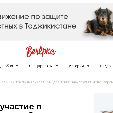
дробно
Спецпроекты
Истории
Видео
али Рахмон принял участие в церемонии инаугурации новоизбран
участие в