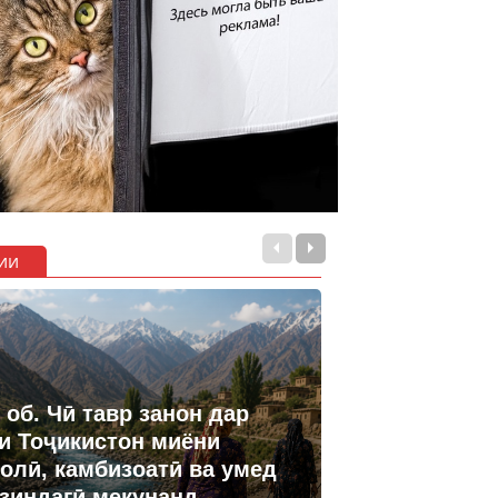
ии
 об. Чӣ тавр занон дар
и Тоҷикистон миёни
олӣ, камбизоатӣ ва умед
 зиндагӣ мекунанд