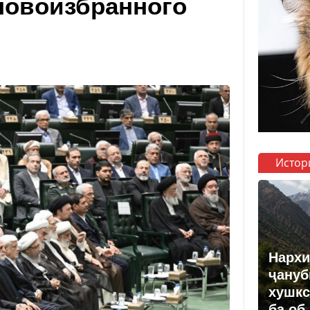
новоизбранного
Истор
Нархи
ҷануб
хушкс
ба об