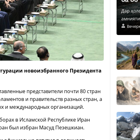
Дар ҳол
амнияти 
Вечер
угурации новоизбранного Президента
тавленные представители почти 80 стран
рламентов и правительств разных стран, а
ых и международных организаций.
ыборах в Исламской Республике Иран
ран был избран Масуд Пезешкиан.