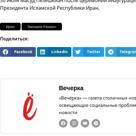
30 июля Масуд Пезешкиан после церемонии инаугураци
Президента Исламской Республики Иран.
Иран
Эмомали Рахмон
Поделиться:
Facebook
LinkedIn
Twitter
Telegra
Вечерка
«Вечёрка» — газета столичных но
освещающие социальные проблем
новости