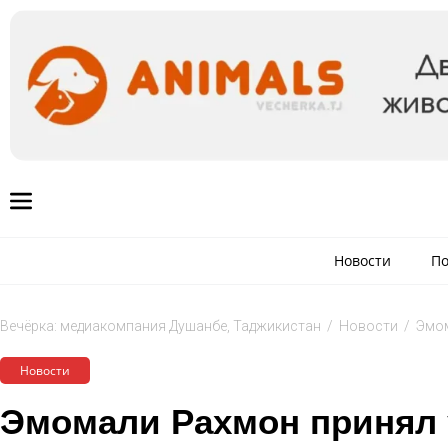
Новости
По
Вечёрка: медиакомпания Душанбе, Таджикистан
/
Новости
/
Эмом
Новости
Эмомали Рахмон принял 