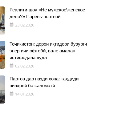
Реалити-шоу «Не мужское\женское
дело?» Парень-портной
23.02.2026
Тоҷикистон: дорои иқтидори бузурги
энергияи офтобӣ, вале амалан
истифоданашуда
02.02.2026
Партов дар назди хона: таҳдиди
пинҳонӣ ба саломатӣ
14.01.2026