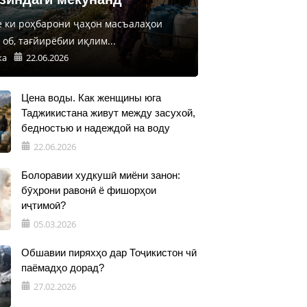
е ки роҳбарони ҷаҳон масъалаҳои
об, тағйирёбии иқлим...
ка
22.06.2026
Цена воды. Как женщины юга
Таджикистана живут между засухой,
бедностью и надеждой на воду
22.06.2026
Болоравии худкушӣ миёни занон:
бӯҳрони равонӣ ё фишорҳои
иҷтимоӣ?
05.03.2026
Обшавии пиряхҳо дар Тоҷикистон чӣ
паёмадҳо дорад?
27.02.2026