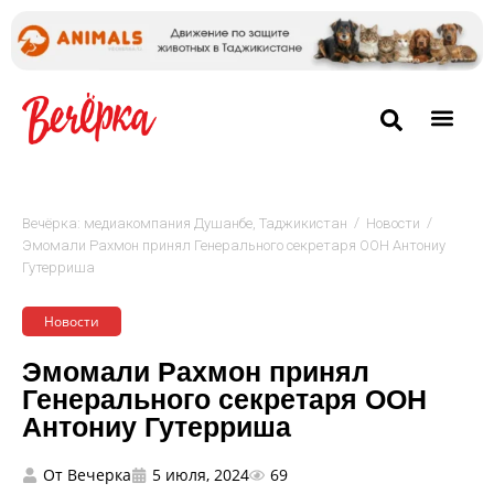
/
/
Вечёрка: медиакомпания Душанбе, Таджикистан
Новости
Эмомали Рахмон принял Генерального секретаря ООН Антониу
Гутерриша
Новости
Эмомали Рахмон принял
Генерального секретаря ООН
Антониу Гутерриша
От
Вечерка
5 июля, 2024
69