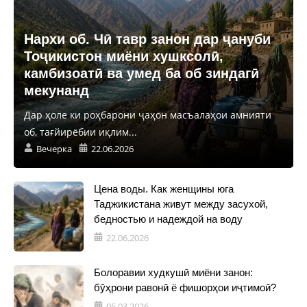
Нархи об. Чӣ тавр занон дар ҷануби
Тоҷикистон миёни хушксолӣ,
камбизоатӣ ва умед ба об зиндагӣ
мекунанд
Дар ҳоле ки роҳбарони ҷаҳон масъалаҳои амнияти
об, тағйирёбии иқлим...
Вечерка
22.06.2026
Цена воды. Как женщины юга
Таджикистана живут между засухой,
бедностью и надеждой на воду
22.06.2026
Болоравии худкушӣ миёни занон:
бӯҳрони равонӣ ё фишорҳои иҷтимоӣ?
05.03.2026