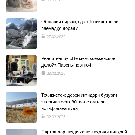
Обшавии пиряхҳо дар Тоҷикистон чӣ
паёмадҳо дорад?
27.02.2026
Реалити-шоу «Не мужское\женское
дело?» Парень-портной
23.02.2026
Тоҷикистон: дорои иқтидори бузурги
энергияи офтобӣ, вале амалан
истифоданашуда
02.02.2026
Партов дар назди хона: таҳдиди пинҳонӣ