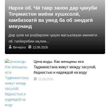
Нархи об. Чӣ тавр занон дар ҷануби
Тоҷикистон миёни хушксолӣ,
камбизоатӣ ва умед ба об зиндагӣ
мекунанд
Дар ҳоле ки роҳбарони ҷаҳон масъалаҳои амнияти
об, тағйирёбии иқлим...
Вечерка
22.06.2026
Цена воды. Как женщины юга
Таджикистана живут между засухой,
бедностью и надеждой на воду
22.06.2026