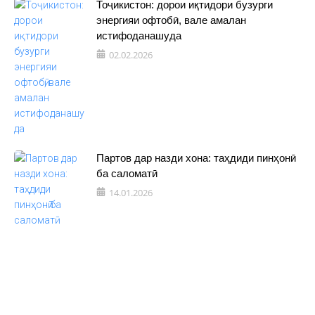
Тоҷикистон: дорои иқтидори бузурги
энергияи офтобӣ, вале амалан
истифоданашуда
02.02.2026
Партов дар назди хона: таҳдиди пинҳонӣ
ба саломатӣ
14.01.2026