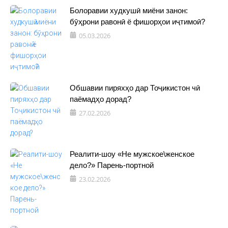
Болоравии худкушӣ миёни занон:
бӯҳрони равонӣ ё фишорҳои иҷтимоӣ?
05.03.2026
Обшавии пиряхҳо дар Тоҷикистон чӣ
паёмадҳо дорад?
27.02.2026
Реалити-шоу «Не мужское\женское
дело?» Парень-портной
23.02.2026