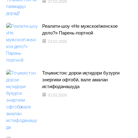
27.02.2026
Реалити-шоу «Не мужское\женское
дело?» Парень-портной
23.02.2026
Тоҷикистон: дорои иқтидори бузурги
энергияи офтобӣ, вале амалан
истифоданашуда
02.02.2026