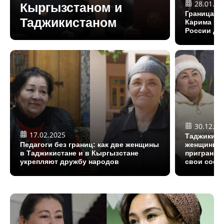
28.01.20
Кыргызстаном и
Граница, 
Таджикистаном
Карима и 
России до
30.12.20
17.02.2025
Таджикист
Педагоги без границ: как две женщины
женщины-п
в Таджикистане и в Кыргызстане
пригранич
укрепляют дружбу народов
свои сооб