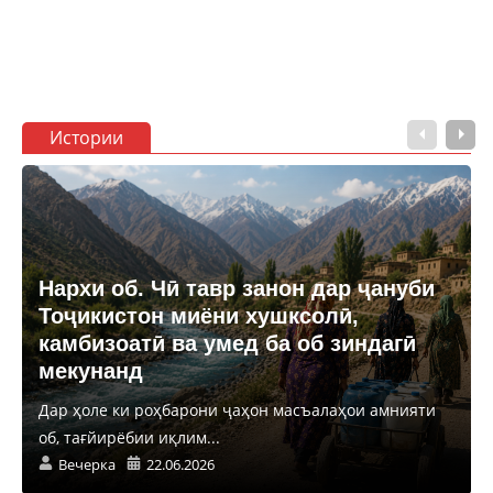
Истории
Нархи об. Чӣ тавр занон дар ҷануби
Тоҷикистон миёни хушксолӣ,
камбизоатӣ ва умед ба об зиндагӣ
мекунанд
Дар ҳоле ки роҳбарони ҷаҳон масъалаҳои амнияти
об, тағйирёбии иқлим...
Вечерка
22.06.2026