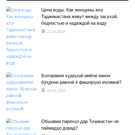
Цена воды. Как женщины юга
Таджикистана живут между засухой,
бедностью и надеждой на воду
22.06.2026
Болоравии худкушӣ миёни занон:
бӯҳрони равонӣ ё фишорҳои иҷтимоӣ?
05.03.2026
Обшавии пиряхҳо дар Тоҷикистон чӣ
паёмадҳо дорад?