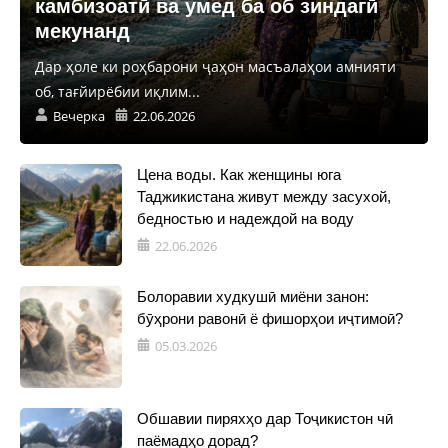
камбизоатӣ ва умед ба об зиндагӣ
мекунанд
Дар ҳоле ки роҳбарони ҷаҳон масъалаҳои амнияти
об, тағйирёбии иқлим...
Вечерка
22.06.2026
Цена воды. Как женщины юга
Таджикистана живут между засухой,
бедностью и надеждой на воду
22.06.2026
Болоравии худкушӣ миёни занон:
бӯҳрони равонӣ ё фишорҳои иҷтимоӣ?
05.03.2026
Обшавии пиряхҳо дар Тоҷикистон чӣ
паёмадҳо дорад?