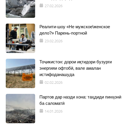
27.02.2026
Реалити-шоу «Не мужское\женское
дело?» Парень-портной
23.02.2026
Тоҷикистон: дорои иқтидори бузурги
энергияи офтобӣ, вале амалан
истифоданашуда
02.02.2026
Партов дар назди хона: таҳдиди пинҳонӣ
ба саломатӣ
14.01.2026