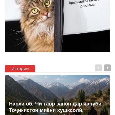
Истории
Нархи об. Чӣ тавр занон дар ҷануби
Тоҷикистон миёни хушксолӣ,