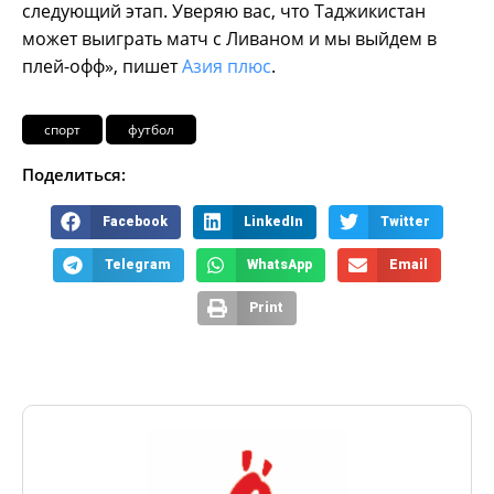
следующий этап. Уверяю вас, что Таджикистан
может выиграть матч с Ливаном и мы выйдем в
плей-офф», пишет
Азия плюс
.
спорт
футбол
Поделиться:
Facebook
LinkedIn
Twitter
Telegram
WhatsApp
Email
Print