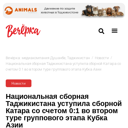
/
/
Вечёрка: медиакомпания Душанбе, Таджикистан
Новости
Национальная сборная Таджикистана уступила сборной Катара со
счетом 0:1 во втором туре группового этапа Кубка Азии
Новости
Национальная сборная
Таджикистана уступила сборной
Катара со счетом 0:1 во втором
туре группового этапа Кубка
Азии