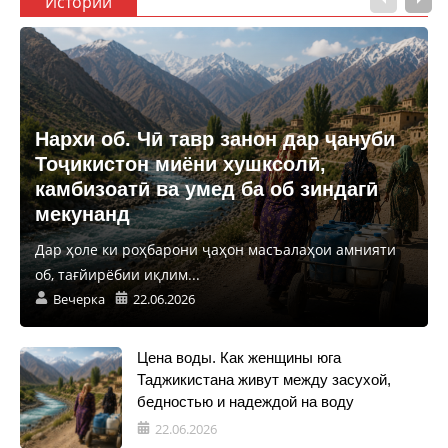
Истории
Нархи об. Чӣ тавр занон дар ҷануби
Тоҷикистон миёни хушксолӣ,
камбизоатӣ ва умед ба об зиндагӣ
мекунанд
Дар ҳоле ки роҳбарони ҷаҳон масъалаҳои амнияти
об, тағйирёбии иқлим...
Вечерка
22.06.2026
Цена воды. Как женщины юга
Таджикистана живут между засухой,
бедностью и надеждой на воду
22.06.2026