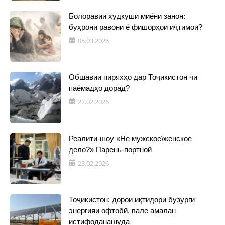
Болоравии худкушӣ миёни занон:
бӯҳрони равонӣ ё фишорҳои иҷтимоӣ?
05.03.2026
Обшавии пиряхҳо дар Тоҷикистон чӣ
паёмадҳо дорад?
27.02.2026
Реалити-шоу «Не мужское\женское
дело?» Парень-портной
23.02.2026
Тоҷикистон: дорои иқтидори бузурги
энергияи офтобӣ, вале амалан
истифоданашуда